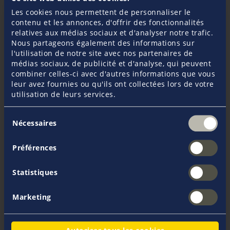
Les cookies nous permettent de personnaliser le
contenu et les annonces, d'offrir des fonctionnalités
Participation aux régates de club et locales
relatives aux médias sociaux et d'analyser notre trafic.
L’acheteur peut-il reprendre les polices
Nous partageons également des informations sur
d’assurance?
l'utilisation de notre site avec nos partenaires de
médias sociaux, de publicité et d'analyse, qui peuvent
combiner celles-ci avec d'autres informations que vous
Puis-je prêter mon bateau à des amis?
Non couvert
leur avez fournies ou qu'ils ont collectées lors de votre
mais disponible en option
utilisation de leurs services.
Quel est le préavis pour résilier mes polices
Sélection
Nécessaires
d'assurance ?
du
consentement
Préférences
Toutes les FAQ
Statistiques
Marketing