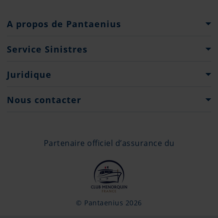
A propos de Pantaenius
Groupe Pantaenius
Service Sinistres
Histoire
Que faire...?
Juridique
Presse
Formulaires de déclaration de sinistre
Droits d'auteur
Nous contacter
Engagement de Confidentialité
Contacts
Offices
Partenaire officiel d’assurance du
+377 97 98 43 45
info@monaco.pantaenius.com
© Pantaenius 2026