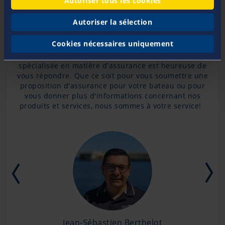
Autoriser tous les cookies
Nous Contacter
Autoriser la sélection
Votre équipe Pantaenius
Cookies nécessaires uniquement
Avez-vous d'autres questions ? Notre équipe
spécialisée en matière d'assurance est heureuse de
vous répondre. Que ce soit pour vous soumettre une
proposition d'assurance pour votre bateau ou pour
vous donner plus d'informations concernant nos
produits et services, nous sommes à votre service!
Jean-Sébastien Berthelot