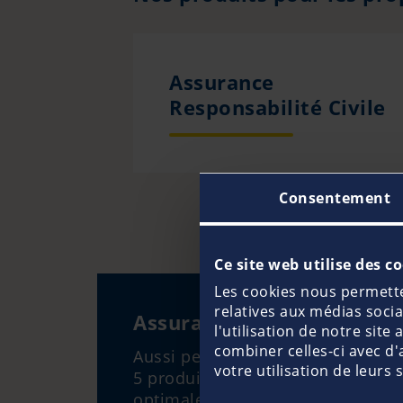
Assurance
Responsabilité Civile
Consentement
Ce site web utilise des c
Les cookies nous permetten
relatives aux médias soci
Assurance Charter sur me
l'utilisation de notre sit
combiner celles-ci avec d'
Aussi personnalisée que votre loc
votre utilisation de leurs 
5 produits charter, vous êtes cou
optimale. Nous proposons des as