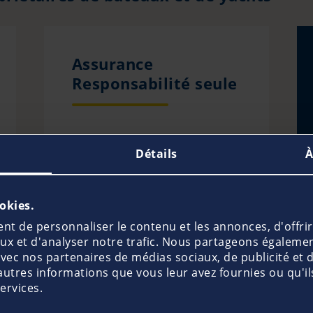
Assurance
Responsabilité seule
Détails
À
ookies.
t de personnaliser le contenu et les annonces, d'offrir
aux et d'analyser notre trafic. Nous partageons égaleme
sure
e avec nos partenaires de médias sociaux, de publicité et 
autres informations que vous leur avez fournies ou qu'ils
ation bateau ! Avec nos
services.
Pour une du
vert de manière
surances pour :