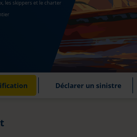
 les skippers et le charter
ntier
fication
Déclarer un sinistre
t