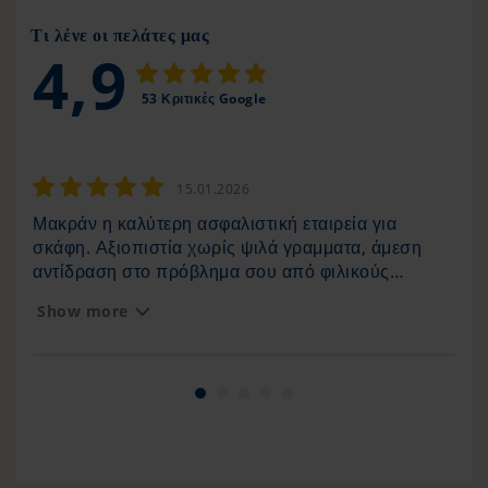
Τι λένε οι πελάτες μας
4,9
53 Κριτικές Google
15.01.2026
Μακράν η καλύτερη ασφαλιστική εταιρεία για
Μετ
σκάφη. Αξιοπιστία χωρίς ψιλά γραμματα, άμεση
σκά
αντίδραση στο πρόβλημα σου από φιλικούς
pan
ανθρώπους.
εν 
Show more
Sh
άμε
Μαρ
σε 
γρή
Μπρ
Περ
μας