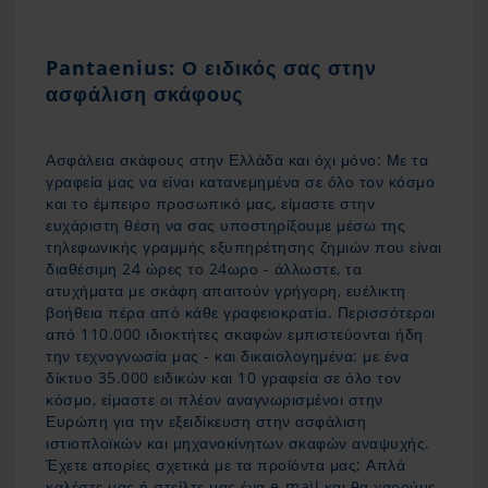
Pantaenius: Ο ειδικός σας στην
ασφάλιση σκάφους
Ασφάλεια σκάφους στην Ελλάδα και όχι μόνο: Με τα
γραφεία μας να είναι κατανεμημένα σε όλο τον κόσμο
και το έμπειρο προσωπικό μας, είμαστε στην
ευχάριστη θέση να σας υποστηρίξουμε μέσω της
τηλεφωνικής γραμμής εξυπηρέτησης ζημιών που είναι
διαθέσιμη 24 ώρες το 24ωρο - άλλωστε, τα
ατυχήματα με σκάφη απαιτούν γρήγορη, ευέλικτη
βοήθεια πέρα από κάθε γραφειοκρατία. Περισσότεροι
από 110.000 ιδιοκτήτες σκαφών εμπιστεύονται ήδη
την τεχνογνωσία μας - και δικαιολογημένα: με ένα
δίκτυο 35.000 ειδικών και 10 γραφεία σε όλο τον
κόσμο, είμαστε οι πλέον αναγνωρισμένοι στην
Ευρώπη για την εξειδίκευση στην ασφάλιση
ιστιοπλοϊκών και μηχανοκίνητων σκαφών αναψυχής.
Έχετε απορίες σχετικά με τα προϊόντα μας; Απλά
καλέστε μας ή στείλτε μας ένα e-mail και θα χαρούμε