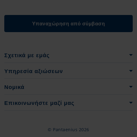
Υπαναχώρηση από σύμβαση
Σχετικά με εμάς
Όμιλος Pantaenius
Υπηρεσία αξιώσεων
Ιστορία της εταιρείας
Έντυπα αναφοράς ζημιών
Νομικά
Στοιχεία έκδοσης & νομικές πληροφορίες
Επικοινωνήστε μαζί μας
Προστασία δεδομένων
Υπεύθυνοι επικοινωνίας
+30 210 9881046
© Pantaenius 2026