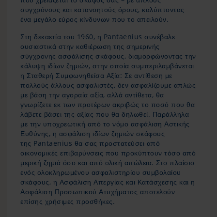
συγχρόνους και κατανοητούς όρους, καλύπτοντας
ένα μεγάλο εύρος κίνδυνων που το απειλούν.
Στη δεκαετία του 1960, η Pantaenius συνέβαλε
ουσιαστικά στην καθιέρωση της σημερινής
σύγχρονης ασφάλισης σκάφους, διαμορφώνοντας την
κάλυψη ιδίων ζημιών, στην οποία συμπεριλαμβάνεται
η Σταθερή Συμφωνηθείσα Αξία: Σε αντίθεση με
πολλούς άλλους ασφαλιστές, δεν ασφαλίζουμε απλώς
με βάση την αγοραία αξία, αλλά αντίθετα, θα
γνωρίζετε εκ των προτέρων ακριβώς το ποσό που θα
λάβετε βάσει της αξίας που θα δηλωθεί. Παράλληλα
με την υποχρεωτική από το νόμο ασφάλιση Αστικής
Ευθύνης, η ασφάλιση ιδίων ζημιών σκάφους
της Pantaenius θα σας προστατεύσει από
οικονομικές επιβαρύνσεις που προκύπτουν τόσο από
μερική ζημιά όσο και από ολική απώλεια. Στο πλαίσιο
ενός ολοκληρωμένου ασφαλιστηρίου συμβολαίου
σκάφους, η Ασφάλιση Απεργίας και Κατάσχεσης και η
Ασφάλιση Προσωπικού Ατυχήματος αποτελούν
επίσης χρήσιμες προσθήκες.