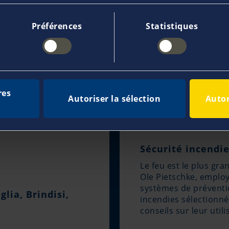
Préférences
Statistiques
res
Autoriser la sélection
Autor
Sécurité incendie
Le feu est le plus gr
Ole Pietschke, emplo
systèmes de préventio
lia, Brindisi,
incendies sélectionné
conseils sur leur utili