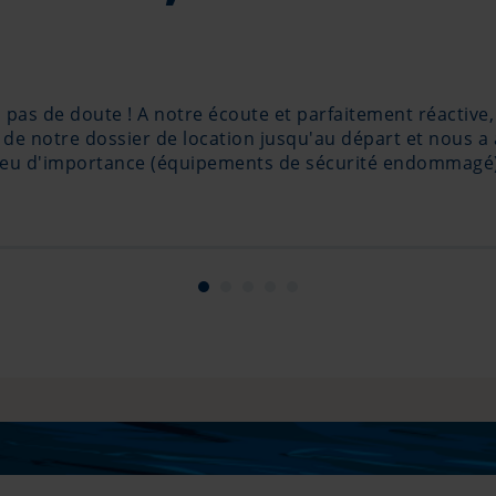
y a pas de doute ! A notre écoute et parfaitement réactiv
 de notre dossier de location jusqu'au départ et nous a 
 peu d'importance (équipements de sécurité endommagé)
et coûter cher (.../...) mais que la prise en charge sans
navigation et en prudence renouvelée... Merci et chape