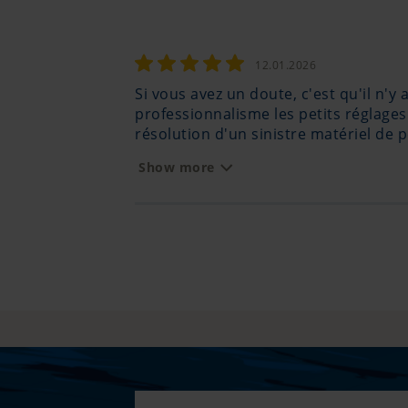
12.01.2026
Si vous avez un doute, c'est qu'il n'
professionnalisme les petits réglages
résolution d'un sinistre matériel de
l'équipage, qui aurait pu tourner mal 
Show more
heureusement en souvenir épique de 