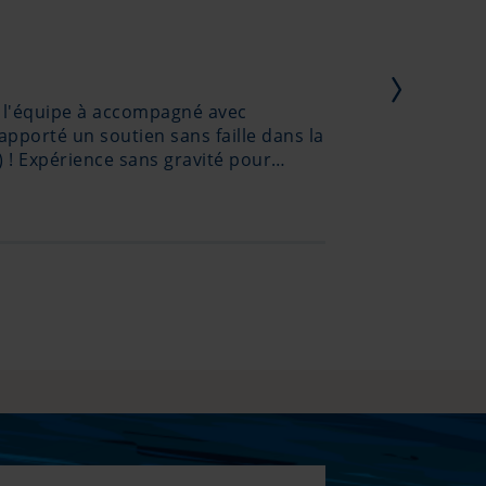
e, l'équipe à accompagné avec
J'ai pri
apporté un soutien sans faille dans la
pour dim
 ! Expérience sans gravité pour
 condition par Pantaenius convertit
au bas !