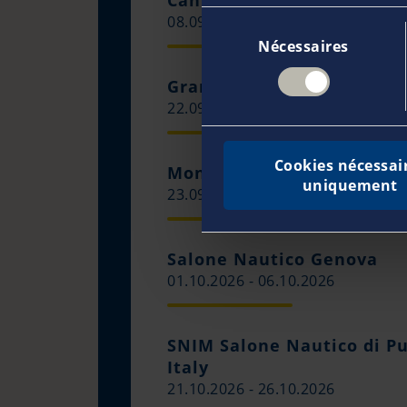
Cannes Yachting Festival
08.09.2026 - 13.09.2026
Sélection
Nécessaires
du
consentement
Grand Pavois La Rochelle
22.09.2026 - 27.09.2026
Cookies nécessai
Monaco Yacht Show
uniquement
23.09.2026 - 26.09.2026
Salone Nautico Genova
01.10.2026 - 06.10.2026
SNIM Salone Nautico di Pug
Italy
21.10.2026 - 26.10.2026