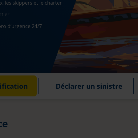
 les skippers et le charter
ntier
éro d’urgence 24/7
fication
Déclarer un sinistre
ce