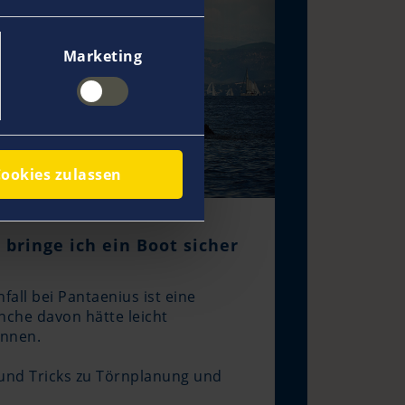
Marketing
ookies zulassen
bringe ich ein Boot sicher
fall bei Pantaenius ist eine
che davon hätte leicht
nnen.
 und Tricks zu Törnplanung und