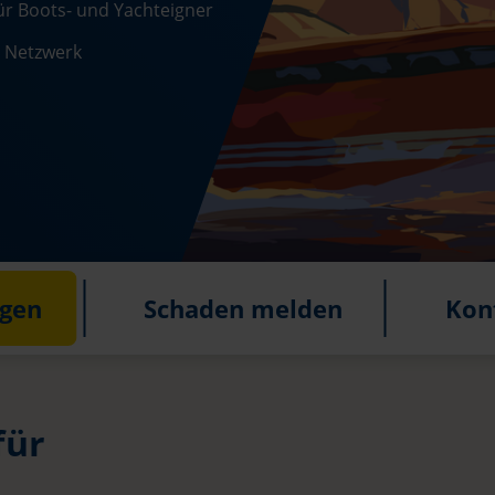
r Boots- und Yachteigner
m Netzwerk
agen
Schaden melden
Kon
für