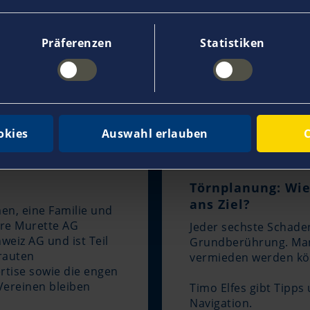
Präferenzen
Statistiken
okies
Auswahl erlauben
C
Törnplanung: Wie 
ans Ziel?
en, eine Familie und
ere Murette AG
Jeder sechste Schaden
weiz AG und ist Teil
Grundberührung. Man
rauten
vermieden werden kö
rtise sowie die engen
ereinen bleiben
Timo Elfes gibt Tipps
Navigation.