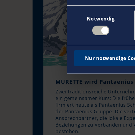
Einwilligungsauswahl
Notwendig
Nur notwendige Co
MURETTE wird Pantaenius
Zwei traditionsreiche Unternehm
ein gemeinsamer Kurs: Die früh
firmiert heute als Pantaenius Sch
der Pantaenius Gruppe. Die vert
Ansprechpartner, die lokale Expe
Beziehungen zu Verbänden und V
bestehen.