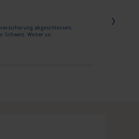
skoversicherung abgeschlossen.
Unkompli
r Schweiz. Weiter so.
Murette 
Schaden
Mehr an