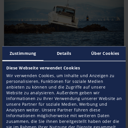
UNTERWEGS
Zustimmung
Details
Über Cookies
Törnplanung: Wie bringe ich ein Boot sicher ans Ziel?
Jeder sechste Schadenfall bei Pantaenius ist eine Grundberührung. Manche davon
Diese Webseite verwendet Cookies
hätte leicht vermieden werden können. Timo Elfes gibt Tipps und Tricks zu
Wir verwenden Cookies, um Inhalte und Anzeigen zu
Törnplanung und Navigation.
personalisieren, Funktionen für soziale Medien
anbieten zu können und die Zugriffe auf unsere
Website zu analysieren. Außerdem geben wir
Informationen zu Ihrer Verwendung unserer Website an
unsere Partner für soziale Medien, Werbung und
Analysen weiter. Unsere Partner führen diese
Informationen möglicherweise mit weiteren Daten
zusammen, die Sie ihnen bereitgestellt haben oder die
sie im Rahmen Ihrer Nutzung der Dienste gesammelt