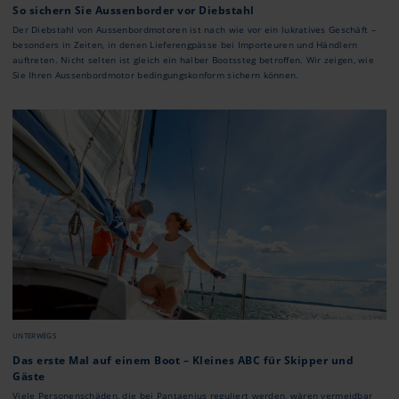
So sichern Sie Aussenborder vor Diebstahl
Der Diebstahl von Aussenbordmotoren ist nach wie vor ein lukratives Geschäft –
besonders in Zeiten, in denen Lieferengpässe bei Importeuren und Händlern
auftreten. Nicht selten ist gleich ein halber Bootssteg betroffen. Wir zeigen, wie
Sie Ihren Aussenbordmotor bedingungskonform sichern können.
UNTERWEGS
Das erste Mal auf einem Boot – Kleines ABC für Skipper und
Gäste
Viele Personenschäden, die bei Pantaenius reguliert werden, wären vermeidbar