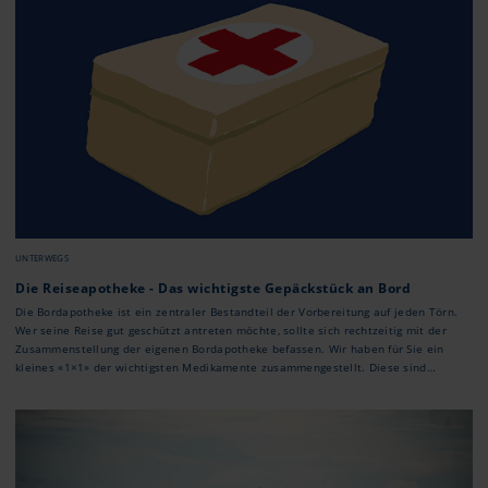
UNTERWEGS
Die Reiseapotheke - Das wichtigste Gepäckstück an Bord
Die Bordapotheke ist ein zentraler Bestandteil der Vorbereitung auf jeden Törn.
Wer seine Reise gut geschützt antreten möchte, sollte sich rechtzeitig mit der
Zusammenstellung der eigenen Bordapotheke befassen. Wir haben für Sie ein
kleines «1×1» der wichtigsten Medikamente zusammengestellt. Diese sind
entweder frei erhältlich oder können von Ihrem Hausarzt oder Ihrer Hausärztin
rezeptiert werden und gehören sinnvollerweise in jede gut ausgerüstete
Bordapotheke.