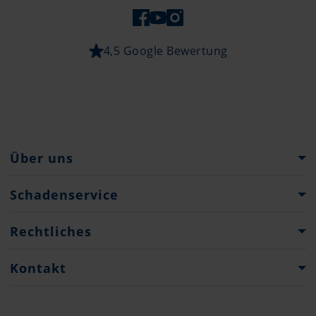
4,5 Google Bewertung
Über uns
Pantaenius Gruppe
Schadenservice
Firmenhistorie
Verhalten im Schadenfall
Rechtliches
Impressum & Rechtliche Hinweise
Kontakt
Datenschutz
Niederlassungen
Vermittlerinformation Art. 45 VAG