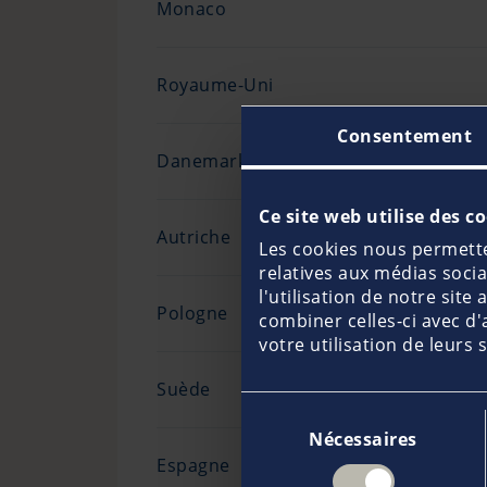
Monaco
Royaume-Uni
Consentement
Danemark
Ce site web utilise des c
Autriche
Les cookies nous permetten
relatives aux médias soci
l'utilisation de notre sit
Pologne
combiner celles-ci avec d'
votre utilisation de leurs 
Suède
Sélection
Nécessaires
du
Espagne
consentement