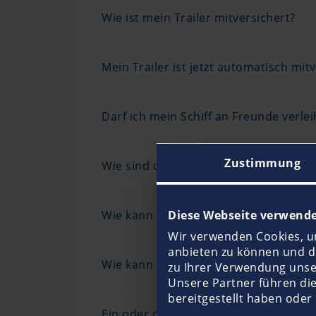
Wie ist mein Trailer mitversichert?
Mein Trailer ist jetzt automatisch mi
Darf ich mein Schiff an Freunde verle
Zustimmung
Wie sind die Kündigungsfristen?
Wie kann ich meine Bankverbindung 
Diese Webseite verwende
Wir verwenden Cookies, um
anbieten zu können und di
Wie kann ich meine Versicherungssu
zu Ihrer Verwendung unse
Unsere Partner führen di
bereitgestellt haben oder
Ein oder mehrere Eigner steigen aus 