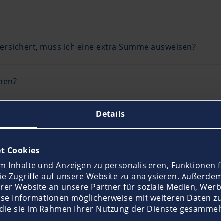
tversichert, muss ich eine extra Summe ausweisen?
ihen?
Details
ändern?
t Cookies
 Inhalte und Anzeigen zu personalisieren, Funktionen f
e Zugriffe auf unsere Website zu analysieren. Außerde
mme erhöhen oder reduzieren?
rer Website an unsere Partner für soziale Medien, Werb
ese Informationen möglicherweise mit weiteren Daten z
 die sie im Rahmen Ihrer Nutzung der Dienste gesammel
meiner Eignergemeinschaft aus, was ist zu tun?