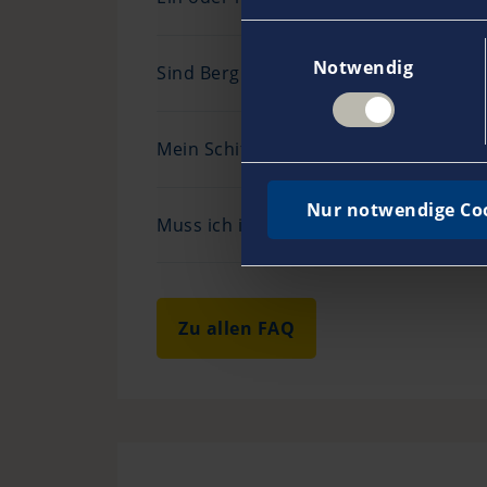
Einwilligungsauswahl
Notwendig
Sind Bergungs- und Wrackbeseitigung
Mein Schiff liegt im Winter an Land,
Nur notwendige Co
Muss ich im Winter meinen Mast lege
Zu allen FAQ