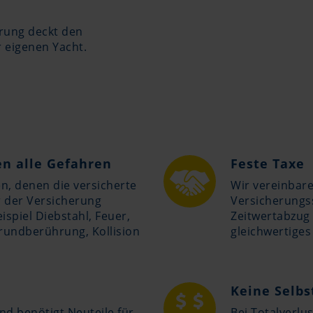
rung deckt den
r eigenen Yacht.
n alle Gefahren
Feste Taxe
n, denen die versicherte
Wir vereinbare
 der Versicherung
Versicherungs
ispiel Diebstahl, Feuer,
Zeitwertabzug 
rundberührung, Kollision
gleichwertiges
Keine Selbs
und benötigt Neuteile für
Bei Totalverlu