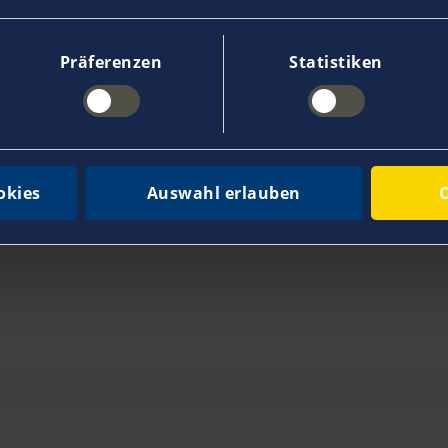
Präferenzen
Statistiken
skosten gedeckt?
 kann ich meine Deckung einschränken?
okies
Auswahl erlauben
C
n lassen?