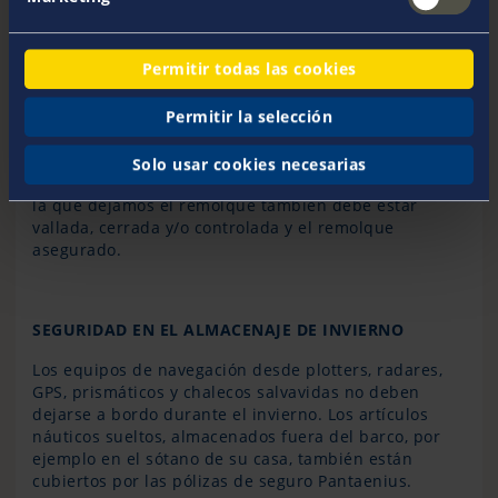
ASEGURANDO SU REMOLQUE
Permitir todas las cookies
Para protegerse contra el robo los remolques suelen
Permitir la selección
estar sujetos a objetos fijos usando para ello cadenas
o cables metálicos. Se puede dar una protección
adicional con el uso
de abrazaderas de rueda (cepos),
Solo usar cookies necesarias
cerraduras de llanta y cerraduras de disco. El área en
la que dejamos el remolque también debe estar
vallada, cerrada y/o controlada y el remolque
asegurado.
SEGURIDAD EN EL ALMACENAJE DE INVIERNO
Los equipos de navegación desde plotters, radares,
GPS, prismáticos y chalecos salvavidas no deben
dejarse a bordo durante el invierno. Los artículos
náuticos sueltos, almacenados fuera del barco, por
ejemplo en el sótano de su casa, también están
cubiertos por las pólizas de seguro Pantaenius.