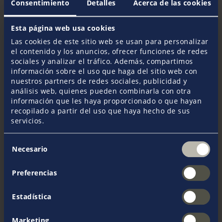
Consentimiento
Detalles
Acerca de las cookies
desatornillar dichos pernos. La experiencia
demuestra que para esto se precisa de una segunda
persona que opere las contratuercas.
Esta página web usa cookies
Lamentablemente, esto no detendrá siquiera al
Las cookies de este sitio web se usan para personalizar
ladrón para hacerse con su botín. Por lo tanto las
el contenido y los anuncios, ofrecer funciones de redes
aseguradoras necesitan que se utilicen sistemas de
sociales y analizar el tráfico. Además, compartimos
protección adicional como pernos de bloqueo que
información sobre el uso que haga del sitio web con
solo pueden abrirse con una herramienta o llave
nuestros partners de redes sociales, publicidad y
específica.
análisis web, quienes pueden combinarla con otra
información que les haya proporcionado o que hayan
recopilado a partir del uso que haya hecho de sus
servicios.
SEGURIDAD DE LOS COFRES
Los cofres de almacenamiento deben mantenerse
Selección
Necesario
cerrados en todo momento y no deben contener
de
objetos valiosos. Debido a que las cerraduras
consentimiento
estándar se pueden abrir fácilmente, algunos
Preferencias
fabricantes construyen cofres que se atornillan desde
el interior. Las cerraduras incrustadas también están
Estadística
disponibles en estos tipos de cofres tal y como se
suelen ver en las motoras norteamericanas.
Marketing