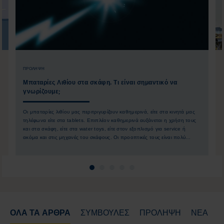
ΠΡΌΛΗΨΗ
Μπαταρίες Λιθίου στα σκάφη. Τι είναι σημαντικό να
γνωρίζουμε;
Οι μπαταρίες λιθίου μας περιτριγυρίζουν καθημερινά, είτε στα κινητά μας
τηλέφωνα είτε στα tablets. Επιπλέον καθημερινά αυξάνεται η χρήση τους
και στα σκάφη, είτε στα water toys, είτε στον εξοπλισμό για service ή
ακόμα και στις μηχανές του σκάφους. Οι προοπτικές τους είναι πολύ
καλές. Παρ’ όλα αυτά οι μπαταρίες λιθίου αν δεν χρησιμοποιηθούν σωστά
μπορεί να κρύβουν κινδύνους. Παρακάτω θα δείτε τι πρέπει να προσέχετε.
ΌΛΑ ΤΑ ΆΡΘΡΑ
ΣΥΜΒΟΥΛΕΣ
ΠΡΌΛΗΨΗ
ΝΈΑ