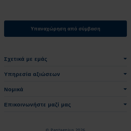
Υπαναχώρηση από σύμβαση
Σχετικά με εμάς
Όμιλος Pantaenius
Υπηρεσία αξιώσεων
Ιστορία της εταιρείας
Έντυπα αναφοράς ζημιών
Νομικά
Στοιχεία έκδοσης & νομικές πληροφορίες
Επικοινωνήστε μαζί μας
Προστασία δεδομένων
Υπεύθυνοι επικοινωνίας
+30 210 9881046
© Pantaenius 2026