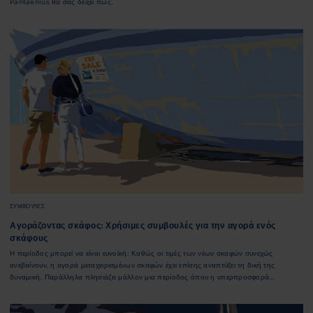
Pantaenius θα σας δείξει πώς.
ΣΥΜΒΟΥΛΕΣ
Αγοράζοντας σκάφος: Χρήσιμες συμβουλές για την αγορά ενός
σκάφους
Η περίοδος μπορεί να είναι ευνοϊκή: Καθώς οι τιμές των νέων σκαφών συνεχώς
ανεβαίνουν, η αγορά μεταχειρισμένων σκαφών έχει επίσης αναπτύξει τη δική της
δυναμική. Παράλληλα πλησιάζει μάλλον μια περίοδος όπου η υπερπροσφορά
αναμένεται να ωθήσει τις τιμές προς τα κάτω. Ωστόσο, οι ‘φοβερές’ ευκαιρίες πρέπει να
αντιμετωπίζονται με προσοχή: Ενδέχεται να πρόκειται για σκάφη με ελαττώματα ή
σκάφη που δεν είναι κατάλληλα για όλους τους κυβερνήτες. Πώς θα επιλεξετε το