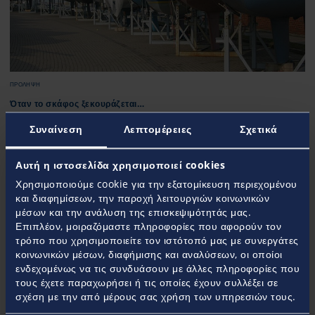
ΠΡΌΛΗΨΗ
Όταν το σκάφος ξεκουράζεται…
Το καλοκαίρι τελείωσε, τα πρώτα κρύα άρχισαν να πιάνουν και ήρθε η ώρα για το
Συναίνεση
Λεπτομέρειες
Σχετικά
σκάφος μας να ξεκουραστεί από τις θερινές εξορμήσεις μας, σε ένα πάρκινγκ σκαφών
για το χειμώνα. Το κλειδώνουμε και το αποχαιρετάμε μέχρι να το δούμε ξανά την άνοιξη,
όπου θα προγραμματίσουμε τα service, θα το καθαρίσουμε και θα το ετοιμάσουμε ξανά
Αυτή η ιστοσελίδα χρησιμοποιεί cookies
για τα επόμενα ταξίδια του.
Χρησιμοποιούμε cookie για την εξατομίκευση περιεχομένου
και διαφημίσεων, την παροχή λειτουργιών κοινωνικών
μέσων και την ανάλυση της επισκεψιμότητάς μας.
Επιπλέον, μοιραζόμαστε πληροφορίες που αφορούν τον
τρόπο που χρησιμοποιείτε τον ιστότοπό μας με συνεργάτες
κοινωνικών μέσων, διαφήμισης και αναλύσεων, οι οποίοι
ενδεχομένως να τις συνδυάσουν με άλλες πληροφορίες που
τους έχετε παραχωρήσει ή τις οποίες έχουν συλλέξει σε
σχέση με την από μέρους σας χρήση των υπηρεσιών τους.