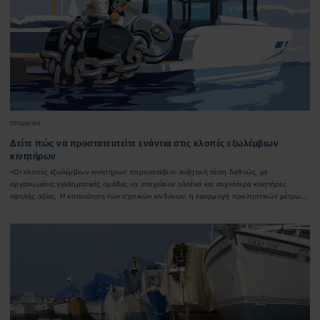
ΠΡΌΛΗΨΗ
Δείτε πώς να προστατευτείτε ενάντια στις κλοπές εξωλέμβιων
κινητήρων
«Οι κλοπές εξωλέμβιων κινητήρων παρουσιάζουν αυξητική τάση διεθνώς, με
οργανωμένες εγκληματικές ομάδες να στοχεύουν ολοένα και συχνότερα κινητήρες
υψηλής αξίας. Η κατανόηση των σχετικών κινδύνων, η εφαρμογή προληπτικών μέτρων
και η σωστή ασφαλιστική κάλυψη αποτελούν βασικούς παράγοντες για την
αποτελεσματική διαχείριση τέτοιων περιστατικών.»