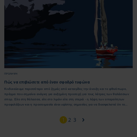
καταλληλο για εσας; Έχουμε συνοψίσει όλα όσα είναι σημαντικά για τους λιγότερο
ειδικούς εδώ.
ΠΡΌΛΗΨΗ
Πώς να επιβιώσετε από έναν σφοδρό τυφώνα
Κινδυνεύουμε περισσότερο από ζημιές από καταιγίδες την άνοιξη και το φθινόπωρο,
πράγμα που σημαίνει ανάγκη για αυξημένη προσοχή για τους λάτρεις των θαλάσσιων
σπορ. Είτε στη θάλασσα, είτε στο λιμάνι είτε στη στεριά - η λήψη των απαραίτητων
προφυλάξεων και η προετοιμασία είναι υψίστης σημασίας για να διασφαλιστεί ότι το
σκάφος και το πλήρωμα θα επιβιώσουν αλώβητοι από μια καταιγίδα.
1
2
3