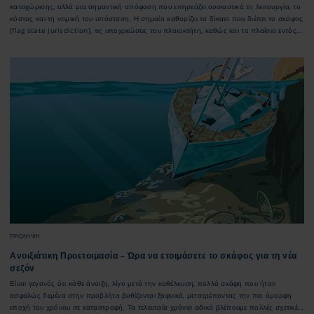
καταχώρισης, αλλά μια σημαντική απόφαση που επηρεάζει ουσιαστικά τη λειτουργία, το
κόστος και τη νομική του υπόσταση. Η σημαία καθορίζει το δίκαιο που διέπει το σκάφος
(flag state jurisdiction), τις υποχρεώσεις του πλοιοκτήτη, καθώς και το πλαίσιο εντός
του οποίου θα κινηθεί ασφαλιστικά, φορολογικά και επιχειρησιακά.
ΠΡΌΛΗΨΗ
Ανοιξιάτικη Προετοιμασία – Ώρα να ετοιμάσετε το σκάφος για τη νέα
σεζόν
Είναι γεγονός ότι κάθε άνοιξη, λίγο μετά την καθέλκυση, πολλά σκάφη που ήταν
ασφαλώς δεμένα στην προβλήτα βυθίζονται ξαφνικά, μετατρέποντας την πιο όμορφη
εποχή του χρόνου σε καταστροφή. Τα τελευταία χρόνια ειδικά βλέπουμε πολλές σχετικές