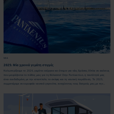
μαζί μας.
ΝΈΑ
2025: Μία χρονιά γεμάτη στιγμές
Καλωσορίζουμε το 2026, γεμάτοι ενέργεια και έτοιμοι για νέες δράσεις δίπλα σε εκείνους
που μοιράζονται το πάθος μας για τη θάλασσα! Στην Pantaenius, η ταυτότητά μας
είναι συνδεδεμένη με την ιστιοπλοΐα, τα σκάφη και τη ναυτική παράδοση. Το 2025,
συμμετείχαμε σε κορυφαία ναυτικά γεγονότα, ενισχύοντας τους δεσμούς μας με την
κοινότητα της θαλάσσιας αναψυχής. Το 2026, ανανεώνουμε τη δέσμευσή μας να
είμαστε πιο ενεργοί και δίπλα σε όλους όσους μοιράζονται το ίδιο πάθος για το γαλάζιο!