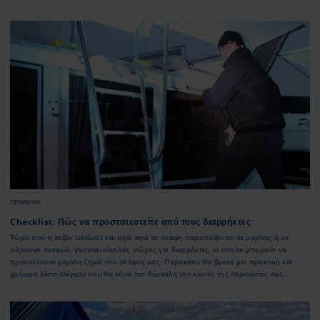
αναρτήσεις στα social media. Με την υποστήριξη του τμήματος ζημιών της Εταιρείας
μας εντοπίσαμε τις πιο συχνές αιτίες βύθισης την άνοιξη και μοιραζόμαστε εδώ
συμβουλές για την αποφυγή ζημιών και την ασφαλή έναρξη της σεζόν.
ΠΡΌΛΗΨΗ
Checklist: Πώς να προστατευτείτε από τους διαρρήκτες
Τώρα που η σεζόν τελείωσε και σιγά σιγά τα σκάφη παροπλίζονται σε μαρίνες ή σε
πάρκινγκ σκαφών, γίνονται εύκολος στόχος για διαρρήκτες, οι οποίοι μπορούν να
προκαλέσουν μεγάλη ζημιά στο σκάφος μας. Παρακάτω θα βρείτε μια πρακτική και
χρήσιμη λίστα ελέγχου που θα κάνει πιο δύσκολη την κλοπή της περιουσίας σας.
Μπορείτε να την εκτυπώσετε και να την κρατήσετε μαζί σας ως χρήσιμη υπενθύμιση.
Φυσικά, αυτή η λίστα είναι πλήρης. Κάθε ιδιοκτήτης σκάφους έχει συγκεκριμένες
ανάγκες, αλλά αν θεωρείτε ότι μας έχει διαφύγει κάποιο κρίσιμο βήμα, επικοινωνήστε