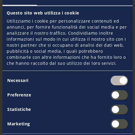
+377 97 98 43 48
Questo sito web utilizza i cookie
Dal lunedi al venerdi 09:00 - 18:00
Utilizziamo i cookie per personalizzare contenuti ed
annunci, per fornire funzionalità dei social media e per
analizzare il nostro traffico. Condividiamo inoltre
Invia e-mail
informazioni sul modo in cui utilizza il nostro sito con i
nostri partner che si occupano di analisi dei dati web,
pubblicità e social media, i quali potrebbero
combinarle con altre informazioni che ha fornito loro o
che hanno raccolto dal suo utilizzo dei loro servizi.
Selezione
Ulteriori vantaggi
Necessari
del
consenso
Ti suggeriamo questi prodotti
Preferenze
addizionali
Statistiche
Assicurazione Corpi Yachts
Marketing
L’assicurazione Pantaenius Corpi Yacht copre la
perdita totale e i danni parziali al vostro yacht.