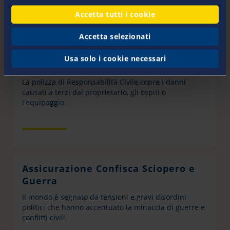
Accetta tutti i cookie
Accetta selezionati
Usa solo i cookie necessari
Assicurazione Responsabilità Civile
La polizza di Responsabilità Civile copre i danni
causati a terzi dal proprietario, gli ospiti o
l'equipaggio
Assicurazione Confisca Sciopero e
Guerra
Il mondo è segnato da tensioni e gravi disordini
politici che hanno accentuato la minaccia di guerre e
conflitti civili.