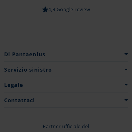
4,9 Google review
Di Pantaenius
Gruppo Pantaenius
Servizio sinistro
Storia della società
Cosa fare
Legale
Press
Moduli di dichiarazione sinistro
Note Legali
Contattaci
Protezione Dati
Contatti
Offices
Partner ufficiale del
+377 97 98 43 48