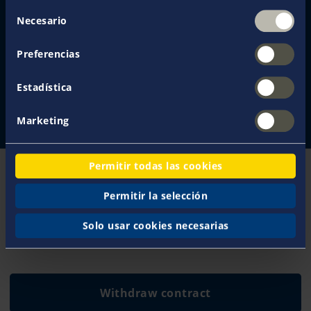
Selección
Necesario
de
Pedir una propuesta
consentimiento
Preferencias
Declarar un siniestro
Estadística
Contáctenos
Marketing
Permitir todas las cookies
Permitir la selección
4,9 Google review
Solo usar cookies necesarias
Withdraw contract