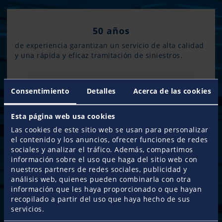
50 años
de experiencia garantizan un servicio de alta calidad
y una rápida y eficaz tramitación de siniestros.
110.000 clientes
Consentimiento
Detalles
Acerca de las cookies
ya confían en nosotros y hacen que Pantaenius sea la
compañía líder de seguros náuticos en Europa.
Esta página web usa cookies
Las cookies de este sitio web se usan para personalizar
el contenido y los anuncios, ofrecer funciones de redes
35.000 especialistas
sociales y analizar el tráfico. Además, compartimos
en nuestra red de contactos aportan un servicio local
información sobre el uso que haga del sitio web con
y le facilitan asesoramiento y apoyo técnico en todo
nuestros partners de redes sociales, publicidad y
el mundo.
análisis web, quienes pueden combinarla con otra
información que les haya proporcionado o que hayan
recopilado a partir del uso que haya hecho de sus
servicios.