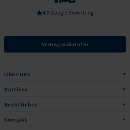
4,9 Google Bewertung
Vertrag widerrufen
Über uns
Pantaenius Gruppe
Karriere
Unternehmensgeschichte
Karriere bei Pantaenius
Rechtliches
Presse
Jobs
Datenschutz
Kontakt
Ausbildung
Impressum & Rechtliche Hinweise