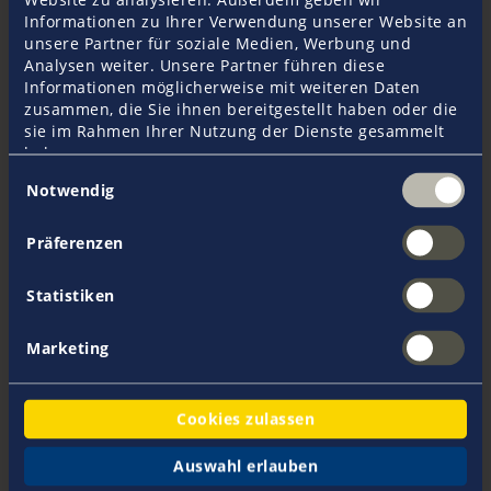
Informationen zu Ihrer Verwendung unserer Website an
unsere Partner für soziale Medien, Werbung und
Analysen weiter. Unsere Partner führen diese
Informationen möglicherweise mit weiteren Daten
zusammen, die Sie ihnen bereitgestellt haben oder die
Wie geht es weiter?
sie im Rahmen Ihrer Nutzung der Dienste gesammelt
haben.
Einwilligungsauswahl
Je nach Art Ihrer eingegebenen Schiffsdaten
Notwendig
bietet Ihnen der Tarifrechner für
Bootsversicherungen den direkten Online-
Präferenzen
Abschluss der Versicherung an oder Sie werden
von unserem Team individuell kontaktiert, um mit
Statistiken
Ihnen ein individuelles Angebot zu einer
Bootshaftpflichtversicherung, einer
Bootskaskoversicherung oder einer anderen
Marketing
Versicherung zu besprechen.
Direkter Versicherungsabschluss
Cookies zulassen
Sollte ein direkter Versicherungsabschluss
möglich sein, erhalten Sie eine E-Mail, in der Sie
Auswahl erlauben
aufgefordert werden, ein Passwort für Ihr