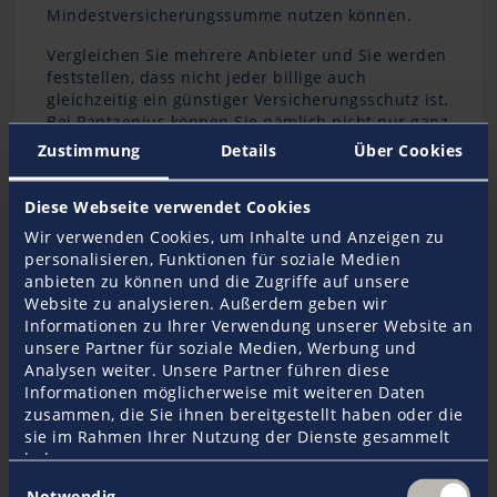
Mindestversicherungssumme nutzen können.
Vergleichen Sie mehrere Anbieter und Sie werden
feststellen, dass nicht jeder billige auch
gleichzeitig ein günstiger Versicherungsschutz ist.
Bei Pantaenius können Sie nämlich nicht nur ganz
unkompliziert die Versicherung für Ihr Motorboot
Zustimmung
Details
Über Cookies
online abschließen gleichzeitig profitieren Sie
auch von einer Reihe zusätzlicher Vorteile
Diese Webseite verwendet Cookies
innerhalb der
Motorboot-Haftpflichtversicherung
.
So gelten Gewässerverschmutzungen, das
Wir verwenden Cookies, um Inhalte und Anzeigen zu
versehentliche Auslösen von Rettungssystemen
personalisieren, Funktionen für soziale Medien
oder auch die Abwehr unberechtigter Ansprüche
anbieten zu können und die Zugriffe auf unsere
als automatisch mitversichert. Außerdem
Website zu analysieren. Außerdem geben wir
beinhaltet sie eine Forderungsausfalldeckung für
Informationen zu Ihrer Verwendung unserer Website an
den Fall, dass Sie in einen Unfall mit einer dritten
unsere Partner für soziale Medien, Werbung und
Person verwickelt werden, diese jedoch nicht über
Analysen weiter. Unsere Partner führen diese
einen entsprechenden Versicherungsschutz oder
Informationen möglicherweise mit weiteren Daten
die finanziellen Mittel verfügt, um den Ihnen
zusammen, die Sie ihnen bereitgestellt haben oder die
zugefügten Schaden zu beheben.
sie im Rahmen Ihrer Nutzung der Dienste gesammelt
haben.
Einwilligungsauswahl
Notwendig