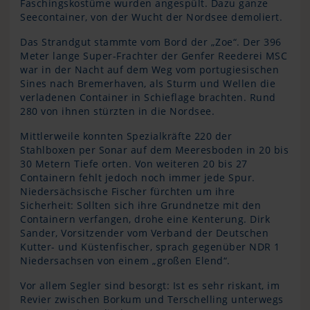
Faschingskostüme wurden angespült. Dazu ganze
Seecontainer, von der Wucht der Nordsee demoliert.
Das Strandgut stammte vom Bord der „Zoe“. Der 396
Meter lange Super-Frachter der Genfer Reederei MSC
war in der Nacht auf dem Weg vom portugiesischen
Sines nach Bremerhaven, als Sturm und Wellen die
verladenen Container in Schieflage brachten. Rund
280 von ihnen stürzten in die Nordsee.
Mittlerweile konnten Spezialkräfte 220 der
Stahlboxen per Sonar auf dem Meeresboden in 20 bis
30 Metern Tiefe orten. Von weiteren 20 bis 27
Containern fehlt jedoch noch immer jede Spur.
Niedersächsische Fischer fürchten um ihre
Sicherheit: Sollten sich ihre Grundnetze mit den
Containern verfangen, drohe eine Kenterung. Dirk
Sander, Vorsitzender vom Verband der Deutschen
Kutter- und Küstenfischer, sprach gegenüber NDR 1
Niedersachsen von einem „großen Elend“.
Vor allem Segler sind besorgt: Ist es sehr riskant, im
Revier zwischen Borkum und Terschelling unterwegs