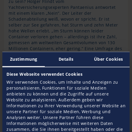
zu sein? Holger Flindt vom
Yachtversicherungsexperten Pantaenius antwortet
mit einem klaren „Nein“. Der Leiter der
Schadenabteilung weiß, wovon er spricht. Er ist
selber zur See gefahren, hat Sturm und zehn Meter
hohe Wellen erlebt. „Im Sturm können leider
Container verloren gehen – allerdings ist ihre Zahl,
gemessen am weltweiten Gesamtvolumen von 130
Millionen Containern, eher gering.“ Eine Umfrage des
World Shipping Council (WSC), in dem etwa 90
Zustimmung
Details
Über Cookies
Prozent aller Containerreedereien weltweit
organisiert sind, ergab einen durchschnittlichen
Verlust von rund 1600 Containern für die Jahre 2014,
Diese Webseite verwendet Cookies
2015 und 2016.
Wir verwenden Cookies, um Inhalte und Anzeigen zu
personalisieren, Funktionen für soziale Medien
Wie groß ist das Risiko, mit einem dieser Container zu
anbieten zu können und die Zugriffe auf unsere
kollidieren? Eher gering, so Holger Flindt. Denn
Website zu analysieren. Außerdem geben wir
meistens sinken die Stahlkonstruktionen auf den
Informationen zu Ihrer Verwendung unserer Website an
Meeresboden. Wie schnell das geht, hängt von vielen
unsere Partner für soziale Medien, Werbung und
Faktoren ab, vergleichbar wie bei einem sinkenden
Analysen weiter. Unsere Partner führen diese
Schiff, dessen Bug noch aus dem Wasser ragt. Dass
Informationen möglicherweise mit weiteren Daten
Container knapp unter der Wasseroberfläche driften,
zusammen, die Sie ihnen bereitgestellt haben oder die
wie es beispielsweise in dem Film „All is Lost“