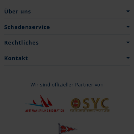
Über uns
Pantaenius Gruppe
Schadenservice
Firmenhistorie
Verhalten im Schadenfall
Rechtliches
Presse
Schadenanzeigen
Impressum & Rechtliche Hinweise
Kontakt
Datenschutz
Niederlassungen
Ansprechpartner
Wir sind offizieller Partner von
+43 1 710 92 22
info@pantaenius.at