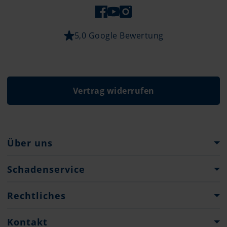
5,0 Google Bewertung
Vertrag widerrufen
Über uns
Pantaenius Gruppe
Schadenservice
Firmenhistorie
Verhalten im Schadenfall
Rechtliches
Presse
Schadenanzeigen
Impressum & Rechtliche Hinweise
Kontakt