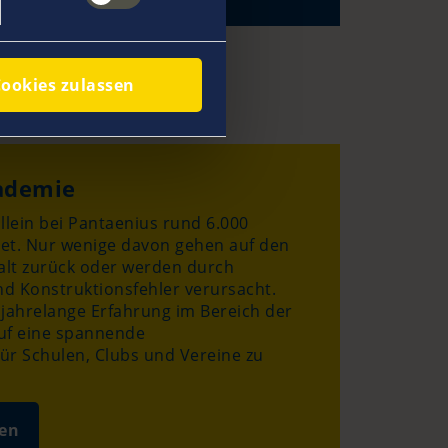
ookies zulassen
ademie
allein bei Pantaenius rund 6.000
tet. Nur wenige davon gehen auf den
alt zurück oder werden durch
nd Konstruktionsfehler verursacht.
jahrelange Erfahrung im Bereich der
uf eine spannende
ür Schulen, Clubs und Vereine zu
en