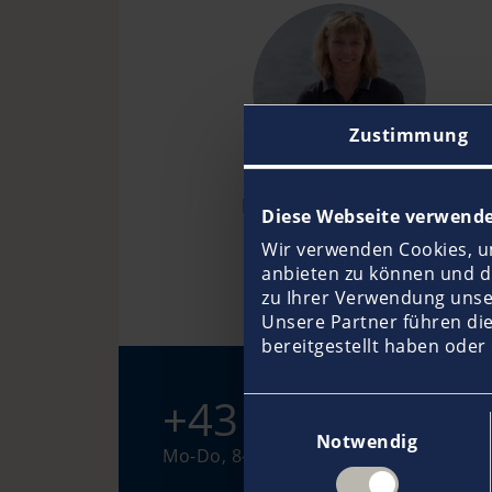
Zustimmung
Barbara Schiesser
Diese Webseite verwende
Wir verwenden Cookies, um
anbieten zu können und di
zu Ihrer Verwendung unse
Unsere Partner führen di
bereitgestellt haben oder
+43 1 710 92 22
Einwilligungsauswahl
Notwendig
Mo-Do, 8-16 Uhr (Fr, 8-14 Uhr)