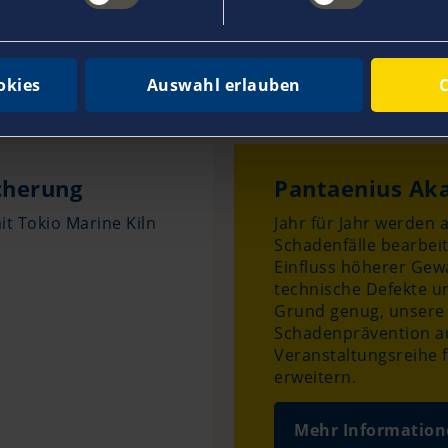
okies
Auswahl erlauben
C
Weitere Angebote
cherung
Pantaenius Ak
t Tokio Marine Kiln
Jahr für Jahr werden 
Schadenfälle bearbei
Einfluss höherer Gew
technische Defekte u
Grund genug, unsere 
Schadenprävention a
Veranstaltungsreihe f
erweitern.
Mehr Information