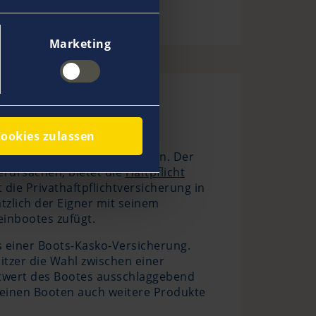
Marketing
ookies zulassen
icht-Versicherung abschließen. Der
erursachen, bietet die
Haftpflicht
ie Privathaftpflichtversicherung in
ätzlich der Eigner mit seinem
einbootes zufügt.
 einer Boots-Kasko-Versicherung.
itzer die Wahl zwischen einer
Zeitwert des Bootes ausschlaggebend
 kleinen Booten auch weitere Produkte