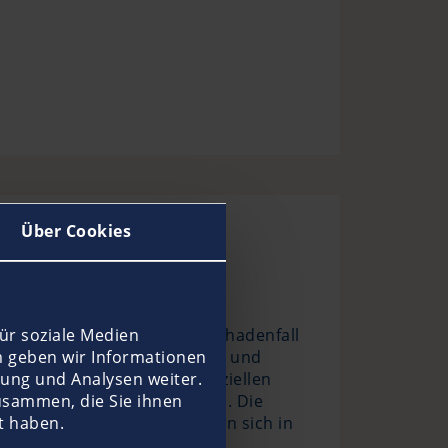
Über Cookies
 geht am besten mit dem
chick passieren – was im Schadenfall
ür soziale Medien
werden – auch für Angelboote und
m geben wir Informationen
ung und Analysen weiter.
e Versicherung. Unsere speziellen
und einer Leistung bis 50 PS. Die
usammen, die Sie ihnen
-Versicherungen: Sie lassen sich in
t haben.
lexibler geht’s nicht!