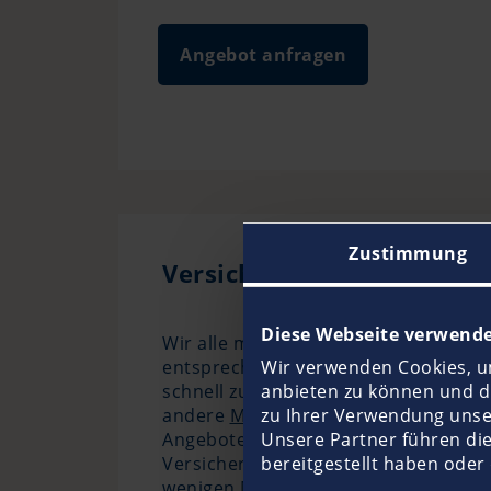
Angebot anfragen
Zustimmung
Versicherungsschutz für K
Diese Webseite verwende
Wir alle möchten auf dem Wasser ent
entsprechenden Versicherungsschutz.
Wir verwenden Cookies, um
schnell zu hohen Kosten führt. Doch
anbieten zu können und di
andere
Motor
zu Ihrer Verwendung unse
- sowie
Segelboote
auf 
Angebote für Kleinboote eignen sich 
Unsere Partner führen di
Versicherungssumme beträgt maximal 
bereitgestellt haben oder
wenigen Minuten direkt online abschli