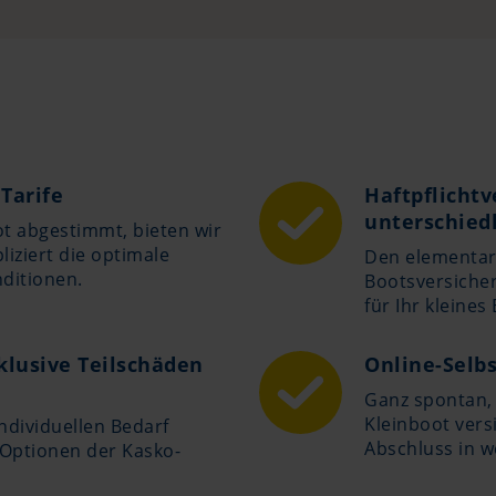
Tarife
Haftpflichtv
unterschie
oot abgestimmt, bieten wir
iziert die optimale
Den elementar
ditionen.
Bootsversicher
für Ihr kleines
klusive Teilschäden
Online-Selb
Ganz spontan, 
Kleinboot vers
ndividuellen Bedarf
Abschluss in w
 Optionen der Kasko-