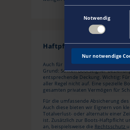
Einwilligungsauswahl
Notwendig
Haftpflicht und Kasko: Op
Nur notwendige Co
Auch für kleine Boote auf Seen oder 
Grund: Sollten Bootseigner beziehun
entsprechende Deckung. Wichtig: Für 
aller Regel nicht auf. Eine spezielle 
gesamten privaten Vermögen für Schäd
Für die umfassende Absicherung des
Auch diese bieten wir Eignern von kle
Totalverlust- oder alternativ einer Z
ist. Zusätzlich zur Boots-Haftpflicht
an, beispielsweise die
Rechtsschutz
u