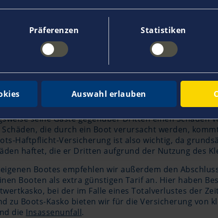
Präferenzen
Statistiken
timale Deckung für kleine Boote
okies
Auswahl erlauben
C
an der Küste sollten Eigner möglichst eine Boots-Haftpfl
gsweise seine Gäste gegenüber Dritten einen Schaden v
Schäden, die durch ein Boot verursacht werden, kommt d
Boots-Haftpflicht-Versicherung ist also wichtig, da grunds
en haftet, die er Dritten aufgrund der Nutzung des Kl
 eigenen Bootes empfehlen wir außerdem den Abschluss
inen Booten als extra günstigen Tarif an. Hier haben Bes
eitwertkasko, bei der im Falle eines Totalverlustes der 
 und zu Boots-Kasko bieten wir für die Versicherung von
nd die
Insassenunfall
.