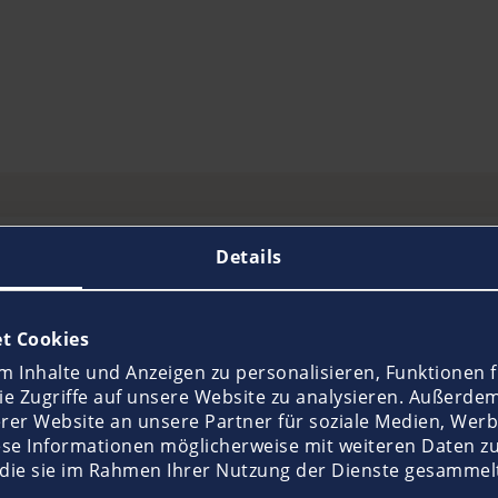
Details
leinboote auf Seen und an der Küste
t Cookies
spannen – ob auf dem Attersee oder an der Adria. Das
 Denn auch dem erfahrensten Skipper kann ein Missges
 Inhalte und Anzeigen zu personalisieren, Funktionen f
 nicht nur große Yachten sollten umfassend versichert 
e Zugriffe auf unsere Website zu analysieren. Außerde
rer Website an unsere Partner für soziale Medien, Werb
den Seen oder an der Küste empfehlen wir eine passend
für Wasserfahrzeuge bis zu einer Länge von 6,45 Metern 
ese Informationen möglicherweise mit weiteren Daten z
20.000 Euro. Das besondere Merkmal unserer Kleinboot
 die sie im Rahmen Ihrer Nutzung der Dienste gesammel
eßen und sind besonders günstig – viel praktischer und f