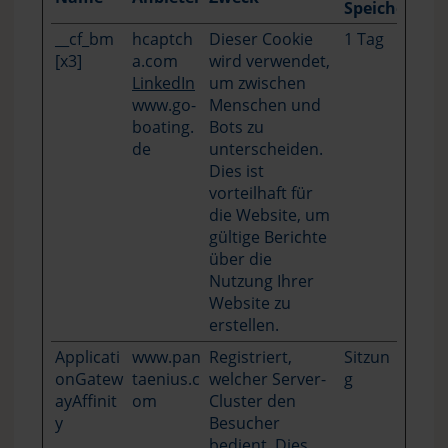
Speicherdau
__cf_bm
hcaptch
Dieser Cookie
1 Tag
[x3]
a.com
wird verwendet,
LinkedIn
um zwischen
www.go-
Menschen und
boating.
Bots zu
de
unterscheiden.
Dies ist
vorteilhaft für
die Website, um
gültige Berichte
über die
Nutzung Ihrer
Website zu
erstellen.
Applicati
www.pan
Registriert,
Sitzun
onGatew
taenius.c
welcher Server-
g
ayAffinit
om
Cluster den
y
Besucher
bedient. Dies