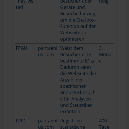
_has_visi
Besucher über
ndig
ted
Geräte und
Besuche hinweg,
um die Chatbox-
Funktion auf der
Webseite zu
optimieren.
FPAU
pantaeni
Weist dem
3
us.com
Besucher eine
Monat
bestimmte ID zu.
e
Dadurch kann
die Webseite die
Anzahl der
spezifischen
Benutzerbesuch
e für Analysen
und Statistiken
ermitteln.
FPID
pantaeni
Registriert
400
us.com
statistische
Tage