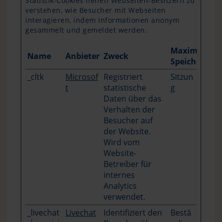
Statistik-Cookies helfen Webseiten-Besitzern zu
verstehen, wie Besucher mit Webseiten
interagieren, indem Informationen anonym
gesammelt und gemeldet werden.
Maximale
Name
Anbieter
Zweck
Speicherdau
_cltk
Microsof
Registriert
Sitzun
t
statistische
g
Daten über das
Verhalten der
Besucher auf
der Website.
Wird vom
Website-
Betreiber für
internes
Analytics
verwendet.
_livechat
Livechat
Identifiziert den
Bestä