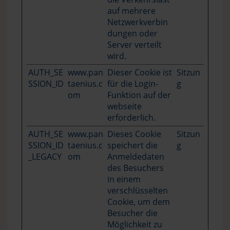
auf mehrere
Netzwerkverbin
dungen oder
Server verteilt
wird.
AUTH_SE
www.pan
Dieser Cookie ist
Sitzun
SSION_ID
taenius.c
für die Login-
g
om
Funktion auf der
webseite
erforderlich.
AUTH_SE
www.pan
Dieses Cookie
Sitzun
SSION_ID
taenius.c
speichert die
g
_LEGACY
om
Anmeldedaten
des Besuchers
in einem
verschlüsselten
Cookie, um dem
Besucher die
Möglichkeit zu