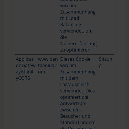
wird im
Zusammenhang
mit Load
Balancing
verwendet, um
die
Nutzererfahrung
zu optimieren.
Applicati
www.pan
Dieses Cookie
Sitzun
onGatew
taenius.c
wird im
g
ayAffinit
om
Zusammenhang
yCORS
mit dem
Lastausgleich
verwendet. Dies
optimiert die
Antwortrate
zwischen
Besucher und
Standort, indem
die Verkehrslast