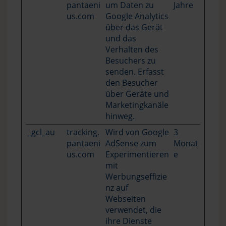
pantaeni
um Daten zu
Jahre
us.com
Google Analytics
über das Gerät
und das
Verhalten des
Besuchers zu
senden. Erfasst
den Besucher
über Geräte und
Marketingkanäle
hinweg.
_gcl_au
tracking.
Wird von Google
3
pantaeni
AdSense zum
Monat
us.com
Experimentieren
e
mit
Werbungseffizie
nz auf
Webseiten
verwendet, die
ihre Dienste