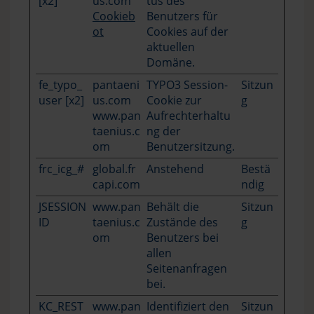
[x2]
us.com
tus des
Cookieb
Benutzers für
ot
Cookies auf der
aktuellen
Domäne.
fe_typo_
pantaeni
TYPO3 Session-
Sitzun
user [x2]
us.com
Cookie zur
g
www.pan
Aufrechterhaltu
taenius.c
ng der
om
Benutzersitzung.
frc_icg_#
global.fr
Anstehend
Bestä
capi.com
ndig
JSESSION
www.pan
Behält die
Sitzun
ID
taenius.c
Zustände des
g
om
Benutzers bei
allen
Seitenanfragen
bei.
KC_REST
www.pan
Identifiziert den
Sitzun