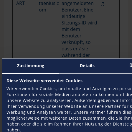
ART
taenius.c
angemeldeten
g
om
Benutzer. Eine
eindeutige
Sitzungs-ID wird
mit dem
Benutzer
verknüpft, so
dass er / sie
während der
Navigation auf
Zustimmung
Details
Ü
der Website
identifiziert wird.
Der Benutzer
Diese Webseite verwendet Cookies
wird
Wir verwenden Cookies, um Inhalte und Anzeigen zu person
abgemeldet,
Funktionen für soziale Medien anbieten zu können und die 
wenn der Cookie
unsere Website zu analysieren. Außerdem geben wir Infor
Ihrer Verwendung unserer Website an unsere Partner für s
abläuft.
Werbung und Analysen weiter. Unsere Partner führen dies
li_gc
LinkedIn
Speichert den
180
möglicherweise mit weiteren Daten zusammen, die Sie ihne
Zustimmungssta
Tage
haben oder die sie im Rahmen Ihrer Nutzung der Dienste
tus des
haben.