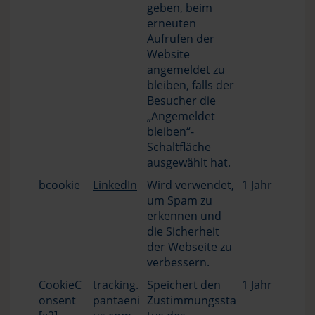
geben, beim
erneuten
Aufrufen der
Website
angemeldet zu
bleiben, falls der
Besucher die
„Angemeldet
bleiben“-
Schaltfläche
ausgewählt hat.
bcookie
LinkedIn
Wird verwendet,
1 Jahr
um Spam zu
erkennen und
die Sicherheit
der Webseite zu
verbessern.
CookieC
tracking.
Speichert den
1 Jahr
onsent
pantaeni
Zustimmungssta