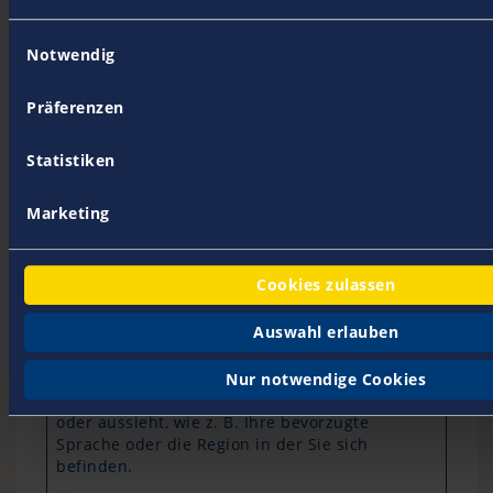
Benutzers für
Cookies auf der
Einwilligungsauswahl
Notwendig
aktuellen
Domäne.
Präferenzen
PHPSESS
www.go-
Behält die
Sitzun
ID
boating.
Zustände des
g
Statistiken
de
Benutzers bei
allen
Marketing
Seitenanfragen
bei.
Cookies zulassen
Präferenzen (6)
Auswahl erlauben
Präferenz-Cookies ermöglichen einer Webseite
sich an Informationen zu erinnern, die die Art
Nur notwendige Cookies
beeinflussen, wie sich eine Webseite verhält
oder aussieht, wie z. B. Ihre bevorzugte
Sprache oder die Region in der Sie sich
befinden.