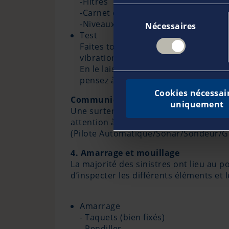
-Filtres
-Carnet d’entretien à jour
Sélection
-Niveaux
Nécessaires
du
Test
consentement
Faites tourner votre moteur au port
vibrations, branlements et partez à l
En le laissant tourner 30 minutes, v
pensez à le tester à différents régim
Cookies nécessai
Communication et navigation
uniquement
Une surtension souvent liée à la foud
attention à toute odeur suspecte. Véri
(Pilote Automatique/Sonar/Sondeur/
4. Amarrage et mouillage
La majorité des sinistres ont lieu au p
d’inspecter les différents éléments et 
Amarrage
- Taquets (bien fixés)
- Pendilles