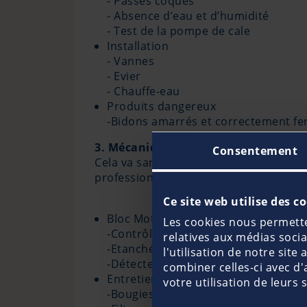
- Passes coques
- Absence d’eau et d’humidité
- Test de la pompe de cale
Installation
- Vannes
- Evier
- Chauffe-eau
Produits dangereux
-Bidons amarrés et correctement f
3. Mécanique et Electronique
Consentement
Cela va sans dire, le moteur est un él
professionnels sont indispensables. P
Ce site web utilise des c
Bloc Moteur
Les cookies nous permetten
-Contrôle visuel
relatives aux médias soci
-Etanchéité des durites et raccords
l'utilisation de notre sit
-Détecteurs de fumée et monoxyde 
combiner celles-ci avec d'
Entretien
votre utilisation de leurs 
-Bougies