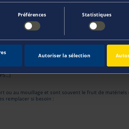
Préférences
Statistiques
 ou à proximité, cela peut permettre d’écarter un cert
a recherche d’éventuelles fuites.
ous pourrez détecter d’éventuels problèmes de surchauff
es.
res
Autoriser la sélection
Autor
re peut avoir endommagé vos équipements. Rendez-vous à
fiez le fonctionnement de votre radio ainsi que vos appa
GPS…)
ort ou au mouillage et sont souvent le fruit de matériels
les remplacer si besoin :