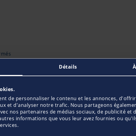
ermés
Détails
À
ément aussi important que sensible. Un entretien régulie
renez néanmoins quelques minutes pour l’inspecter.
ookies.
t de personnaliser le contenu et les annonces, d'offrir
aux et d'analyser notre trafic. Nous partageons égaleme
e avec nos partenaires de médias sociaux, de publicité et 
de carbone
autres informations que vous leur avez fournies ou qu'ils
services.