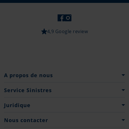
4,9 Google review
A propos de nous
Le Groupe Pantaenius
Service Sinistres
Histoire
Que faire...?
Juridique
Partenaires
Formulaires de déclaration de sinistre
Presse
Droits d'auteur
Nous contacter
Engagement de Confidentialité