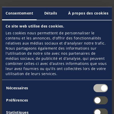
Consentement
Détails
À propos des cookies
Plus d'information
Ce site web utilise des cookies.
Formulaire de contact
Les cookies nous permettent de personnaliser le
contenu et les annonces, d'offrir des fonctionnalités
Si vous avez des questions ou besoin de conseils
relatives aux médias sociaux et d'analyser notre trafic.
concernant nos produits, n'hésitez pas à nous
Nous partageons également des informations sur
contacter.
l'utilisation de notre site avec nos partenaires de
médias sociaux, de publicité et d'analyse, qui peuvent
combiner celles-ci avec d'autres informations que vous
leur avez fournies ou qu'ils ont collectées lors de votre
utilisation de leurs services.
Dates & Évènements
Sélection
Nécessaires
du
Vous pourrez nous retrouver lors des différents
consentement
salons nautiques et événements cette année.
N'hésitez pas à venir nous rencontrer!
Préférences
Statistiques