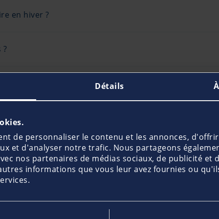
re en hiver ?
 ?
ernage décline toute responsabilité en cas de sinistre. Pu
Détails
À
ookies.
rance pour une saison ?
t de personnaliser le contenu et les annonces, d'offrir
aux et d'analyser notre trafic. Nous partageons égaleme
e avec nos partenaires de médias sociaux, de publicité et 
e navigation ?
autres informations que vous leur avez fournies ou qu'ils
services.