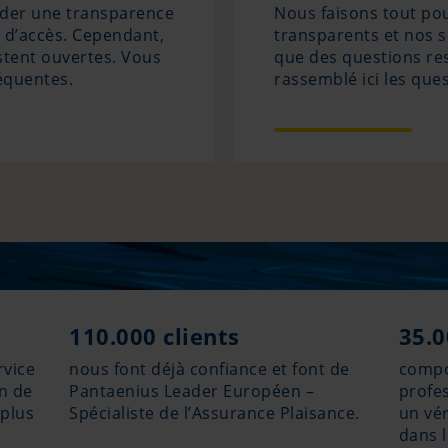
rder une transparence
Nous faisons tout po
e d’accès. Cependant,
transparents et nos s
estent ouvertes. Vous
que des questions re
réquentes.
rassemblé ici les que
110.000 clients
35.0
rvice
nous font déjà confiance et font de
compo
on de
Pantaenius Leader Européen –
profe
 plus
Spécialiste de l’Assurance Plaisance.
un vér
dans 