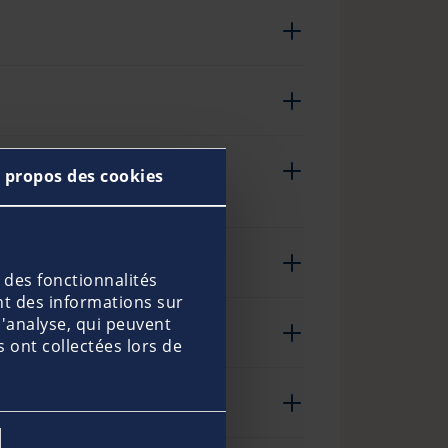
is-je signer un tel
 propos des cookies
 des fonctionnalités
nt des informations sur
d'analyse, qui peuvent
 ont collectées lors de