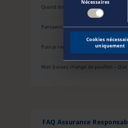
Nécessaires
du
Quand dois-je faire vérifier ou remp
consentement
Pantaenius impose-t-il d’effectuer des
Cookies nécessai
uniquement
Puis-je remplacer le titulaire du cont
Mon bateau change de pavillon – Que d
FAQ Assurance Responsabil