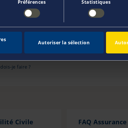
Préférences
Statistiques
lacer mon gréement ?
 entretiens sur le gréement, gaz, joints, vannes, etc… ?
res
Autoriser la sélection
Autor
rat par un autre, en conservant le même contrat ?
ois-je faire ?
ité Civile
FAQ Assurance