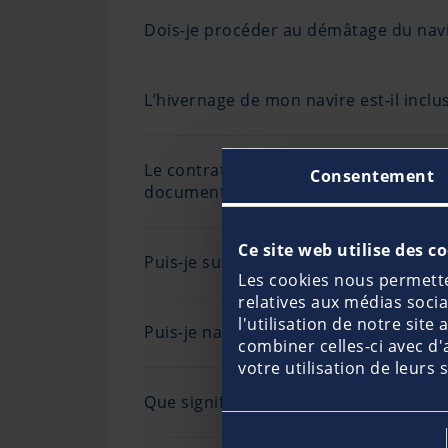
Dois-je procéder au démâtage du navi
L’hivernage de mon navire est-il inclus
Le contrat du chantier effectuant l’hiv
Consentement
document ?
Ce site web utilise des c
Puis-je suspendre mes polices d’assu
Les cookies nous permetten
relatives aux médias soci
l'utilisation de notre sit
Puis-je naviguer au-delà de ma zone d
combiner celles-ci avec d'
votre utilisation de leurs 
Que signifie “Valeur Agréée” ?
Sélection