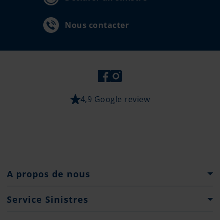
Nous contacter
4,9 Google review
A propos de nous
Le Groupe Pantaenius
Service Sinistres
Histoire