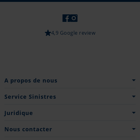
4,9 Google review
A propos de nous
Le Groupe Pantaenius
Service Sinistres
Histoire
Que faire...?
Juridique
Partenaires
Formulaires de déclaration de sinistre
Presse
Droits d'auteur
Nous contacter
Engagement de Confidentialité