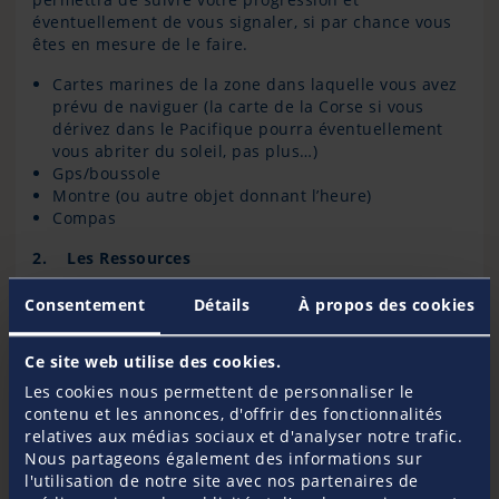
éventuellement de vous signaler, si par chance vous
êtes en mesure de le faire.
Cartes marines de la zone dans laquelle vous avez
prévu de naviguer (la carte de la Corse si vous
dérivez dans le Pacifique pourra éventuellement
vous abriter du soleil, pas plus…)
Gps/boussole
Montre (ou autre objet donnant l’heure)
Compas
2. Les Ressources
L’eau
Consentement
Détails
À propos des cookies
Rapidement, l’eau douce va devenir la principale
Ce site web utilise des cookies.
préoccupation du naufragé.
S’il est possible de survivre pendant au moins 20
Les cookies nous permettent de personnaliser le
jours sans s’alimenter, vous ne tiendrez pas 3 jours
contenu et les annonces, d'offrir des fonctionnalités
sans eau en particulier dans les zones tropicales.
relatives aux médias sociaux et d'analyser notre trafic.
Nous partageons également des informations sur
Les Indispensables :
l'utilisation de notre site avec nos partenaires de