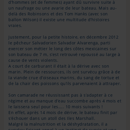
d’hommes (et de femmes) ayant dû survivre suite à
un naufrage ou une avarie de leur bateau. Mais au-
delà des Robinsons et des Tom Hanks (avec son
ballon Wilson) il existe une multitude d’histoires
vraies.
Justement, pour la petite histoire, en décembre 2012
le pêcheur Salvadorien Salvador Alvarenga, parti
exercer son métier le long des côtes mexicaines sur
son bateau de 7 m, s’est retrouvé repoussé au large à
cause de vents violents.
A court de carburant il était à la dérive avec son
marin. Plein de ressources, ils ont survécu grâce à de
la viande crue d’oiseaux marins, du sang de tortue et
de la chair des poissons qu’ils parvenaient à attraper.
Son camarade ne réussissant pas à s’adapter à ce
régime et au manque d’eau succombe après 4 mois et
le laissera seul pour les….. 10 mois suivants !
En effet, après 14 mois de dérive, le bateau finit par
s’échouer dans un atoll des Iles Marshall.
Malgré la malnutrition et la déshydratation, il a
survécu faisant appel à un instinct de survie et une