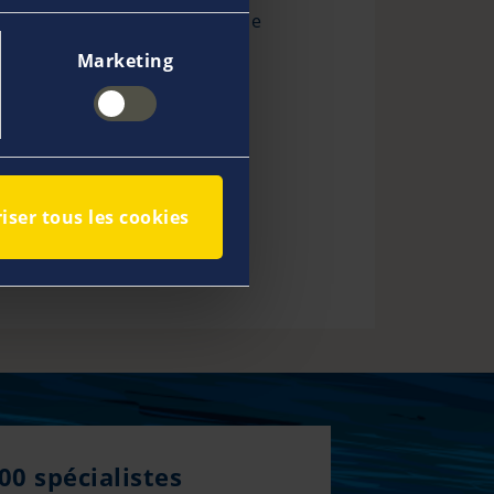
 différentes collectivités se
Marketing
mment :
 oblige :
iser tous les cookies
de leur centre.
00 spécialistes