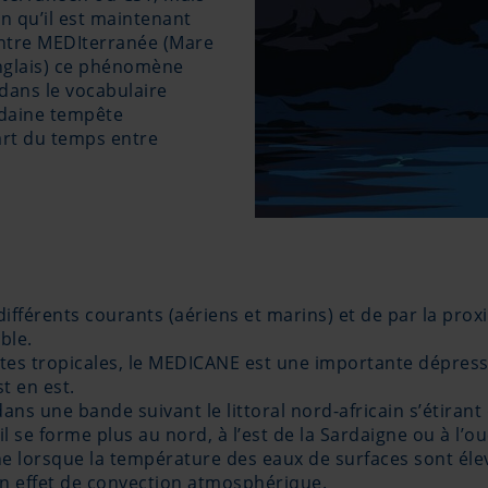
n qu’il est maintenant
entre MEDIterranée (Mare
nglais) ce phénomène
dans le vocabulaire
udaine tempête
art du temps entre
s différents courants (aériens et marins) et de par la pro
ble.
êtes tropicales, le MEDICANE est une importante dépress
t en est.
 une bande suivant le littoral nord-africain s’étirant d
’il se forme plus au nord, à l’est de la Sardaigne ou à l’
ne lorsque la température des eaux de surfaces sont élevé
un effet de convection atmosphérique.