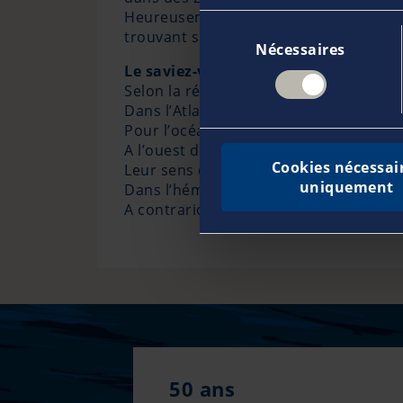
Heureusement il est maintenant bien m
Sélection
trouvant sur leurs trajectoires de mieu
Nécessaires
du
Le saviez-vous !
consentement
Selon la région du monde où ils sévi
Dans l’Atlantique Nord et le Pacifiqu
Pour l’océan Indien et le pacifique sud
A l’ouest du Pacifique Nord ce sont de
Cookies nécessai
Leur sens de rotation est diffèrent selo
uniquement
Dans l’hémisphère nord ils tournent da
A contrario, au sud ils tournent dans l
50 ans