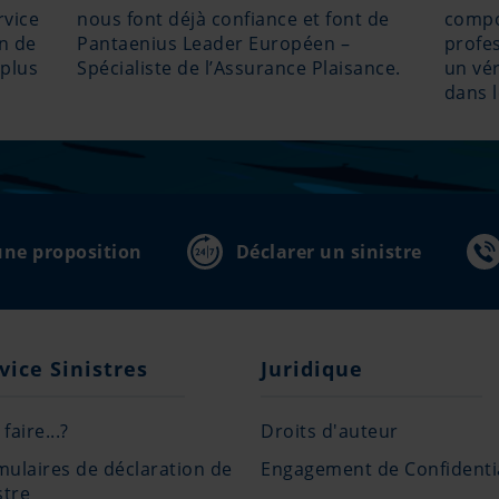
rvice
nous font déjà confiance et font de
compo
on de
Pantaenius Leader Européen –
profe
 plus
Spécialiste de l’Assurance Plaisance.
un vér
dans 
ne proposition
Déclarer un sinistre
vice Sinistres
Juridique
faire...?
Droits d'auteur
mulaires de déclaration de
Engagement de Confidentia
stre