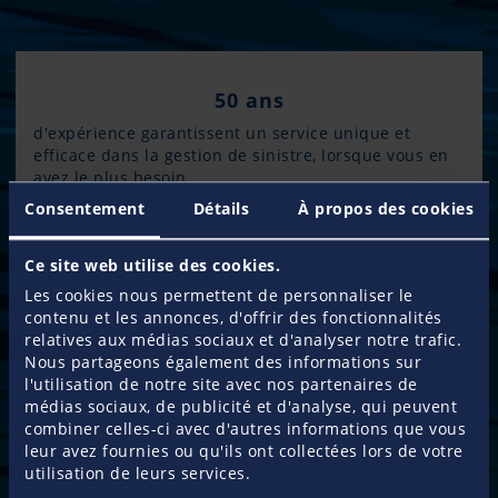
50 ans
d'expérience garantissent un service unique et
efficace dans la gestion de sinistre, lorsque vous en
avez le plus besoin.
Consentement
Détails
À propos des cookies
110.000 clients
Ce site web utilise des cookies.
nous font déjà confiance et font de Pantaenius
Les cookies nous permettent de personnaliser le
Leader Européen – Spécialiste de l’Assurance
contenu et les annonces, d'offrir des fonctionnalités
Plaisance.
relatives aux médias sociaux et d'analyser notre trafic.
Nous partageons également des informations sur
l'utilisation de notre site avec nos partenaires de
35.000 spécialistes
médias sociaux, de publicité et d'analyse, qui peuvent
composent notre réseau de professionnels,
combiner celles-ci avec d'autres informations que vous
permettant d'assurer un véritable service local et de
leur avez fournies ou qu'ils ont collectées lors de votre
conseil dans le monde entier.
utilisation de leurs services.