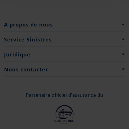
A propos de nous
Le Groupe Pantaenius
Service Sinistres
Histoire
Que faire...?
Juridique
Partenaires
Formulaires de déclaration de sinistre
Presse
Droits d'auteur
Nous contacter
Engagement de Confidentialité
Contacts
Bureaux
Partenaire officiel d’assurance du
+377 97 70 12 05
monaco@pantaenius.com