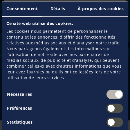
Consentement
Détails
À propos des cookies
35.000 spécialistes
composent notre réseau de professionnels,
Ce site web utilise des cookies.
permettant d'assurer un véritable service local et de
Les cookies nous permettent de personnaliser le
conseil dans le monde entier.
contenu et les annonces, d'offrir des fonctionnalités
relatives aux médias sociaux et d'analyser notre trafic.
Nous partageons également des informations sur
l'utilisation de notre site avec nos partenaires de
médias sociaux, de publicité et d'analyse, qui peuvent
combiner celles-ci avec d'autres informations que vous
leur avez fournies ou qu'ils ont collectées lors de votre
Demander une proposition
utilisation de leurs services.
Déclarer un sinistre
Sélection
Nécessaires
du
consentement
Nous contacter
Préférences
Statistiques