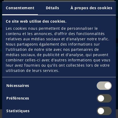
Consentement
Détails
À propos des cookies
35.000 spécialistes
composent notre réseau de professionnels,
Ce site web utilise des cookies.
permettant d'assurer un véritable service local et de
Les cookies nous permettent de personnaliser le
conseil dans le monde entier.
contenu et les annonces, d'offrir des fonctionnalités
relatives aux médias sociaux et d'analyser notre trafic.
Nous partageons également des informations sur
l'utilisation de notre site avec nos partenaires de
médias sociaux, de publicité et d'analyse, qui peuvent
combiner celles-ci avec d'autres informations que vous
leur avez fournies ou qu'ils ont collectées lors de votre
Demander une proposition
utilisation de leurs services.
Déclarer un sinistre
Sélection
Nécessaires
du
consentement
Nous contacter
Préférences
Statistiques