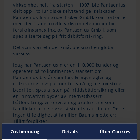
virksomhet helt fra starten. I 1997, ble Pantaenius
delt opp i to juridiske selvstendige selskaper:
Pantaenius Insurance Broker GmbH, som fortsatte
med den tradisjonelle virksomheten innenfor
forsikringsmegling, og Pantaenius GmbH, som
spesialiserte seg på fritidsbåtforsikring.
Det som startet i det små, ble snart en global
suksess.
Idag har Pantaenius mer en 110.000 kunder og
opererer på to kontinenter. Uansett om
Pantaenius bistår som forsikringsmegler og
risikovurderingspartner for små og mellomstore
bedrifter, spesialisten på fritidsbåtforsikring eller
en innovativ tilbyder av internettbasert
båtforsikring, er servicen og produktene som
familiekonsernet søker å yte ekstraordinær. Det er
ingen tilfeldighet at familien Baums motto er:
Tillitt forplikter
Zustimmung
Details
Über Cookies
Milepeler i Pantaenius’ utvikling: