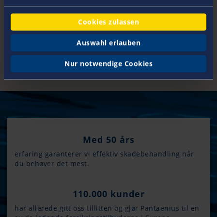
Sydney, Australia
2015
Åpning av kontor i Oslo, Norge
(Pantaenius NUF)
Cookies zulassen
2017
Åpning av avdeling i Gdansk/Polen
2022
Grunnlegger av Pantaenius Hellas
Auswahl erlauben
Underwriting Agency
Nur notwendige Cookies
Med 50 års
erfaring garanterer vi effektiv skadebehandling når
du behøver det mest.
110.000 kunder
har allerede gitt oss tillitten og gjør Pantaenius til en