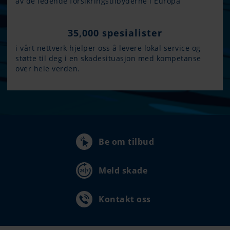
av de ledende forsikringstilbyderne i Europa
35,000 spesialister
i vårt nettverk hjelper oss å levere lokal service og
støtte til deg i en skadesituasjon med kompetanse
over hele verden.
Be om tilbud
Meld skade
Kontakt oss