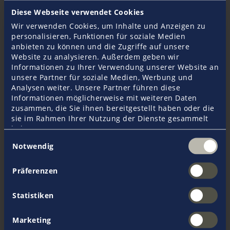
1899
Grunnlegging av
Diese Webseite verwendet Cookies
forsikringsmeglervirksomheten Pantaenius i
Wir verwenden Cookies, um Inhalte und Anzeigen zu
Hamburg
personalisieren, Funktionen für soziale Medien
1963
Harald Baum kommer til Pantaenius
anbieten zu können und die Zugriffe auf unsere
1970
Harald Baum overtar Pantaenius
Website zu analysieren. Außerdem geben wir
1982
Filialen i Düsseldorf åpner
Informationen zu Ihrer Verwendung unserer Website an
1990
Pantaenius UK limited åpner i Plymouth,
unsere Partner für soziale Medien, Werbung und
England
Analysen weiter. Unsere Partner führen diese
1994
Pantaenius GmbH åpner kontor i Skive,
Informationen möglicherweise mit weiteren Daten
Danmark
zusammen, die Sie ihnen bereitgestellt haben oder die
1997
Åpning av kontor i Monaco (S.A.M.
sie im Rahmen Ihrer Nutzung der Dienste gesammelt
Pantaenius Monaco)
haben.
1997
Partnerskap med Lamberth Fenchurch
Einwilligungsauswahl
Overseas Ltd., London
Notwendig
2000
Åpning av Pantaenius
Versicherungsmakler Ges.mbH I Wien
Präferenzen
2000
Åpning av Pantaenius America Ltd. i
Mamaroneck, New York, USA
2006
Åpning av Pantaenius S.L. i Palma de
Statistiken
Mallorca, Spania
2008
Åpning av Pantaenius AB i Malmö, Sverige
Marketing
2012
Grunnla Pantaenius Australia Pty Ltd i