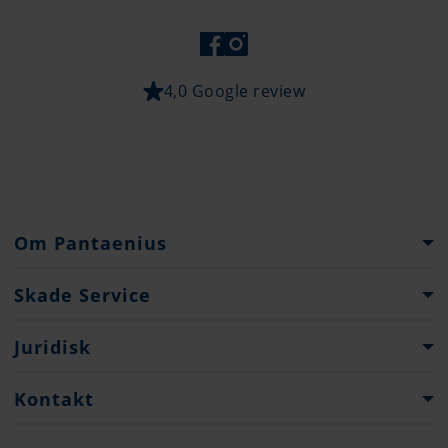
4,0 Google review
Om Pantaenius
Pantaenius Gruppen
Skade Service
Firmaets Historie
Ved skadetilfelle
Juridisk
Samarbeidspartnere
Skadeskjemaer
Presse
Juridisk informasjon
Kontakt
Data Sikkerhet
Contacts