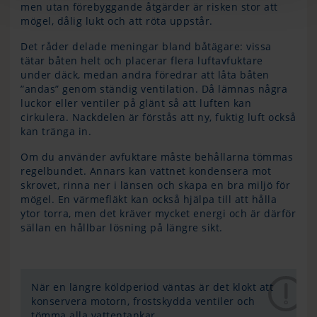
men utan förebyggande åtgärder är risken stor att
mögel, dålig lukt och att röta uppstår.
Det råder delade meningar bland båtägare: vissa
tätar båten helt och placerar flera luftavfuktare
under däck, medan andra föredrar att låta båten
”andas” genom ständig ventilation. Då lämnas några
luckor eller ventiler på glänt så att luften kan
cirkulera. Nackdelen är förstås att ny, fuktig luft också
kan tränga in.
Om du använder avfuktare måste behållarna tömmas
regelbundet. Annars kan vattnet kondensera mot
skrovet, rinna ner i länsen och skapa en bra miljö för
mögel. En värmefläkt kan också hjälpa till att hålla
ytor torra, men det kräver mycket energi och är därför
sällan en hållbar lösning på längre sikt.
När en längre köldperiod väntas är det klokt att
konservera motorn, frostskydda ventiler och
tömma alla vattentankar.