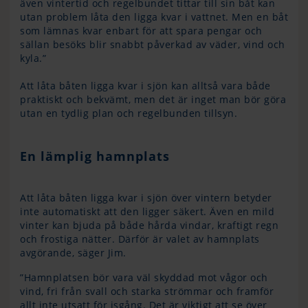
även vintertid och regelbundet tittar till sin båt kan
utan problem låta den ligga kvar i vattnet. Men en båt
som lämnas kvar enbart för att spara pengar och
sällan besöks blir snabbt påverkad av väder, vind och
kyla.”
Att låta båten ligga kvar i sjön kan alltså vara både
praktiskt och bekvämt, men det är inget man bör göra
utan en tydlig plan och regelbunden tillsyn.
En lämplig hamnplats
Att låta båten ligga kvar i sjön över vintern betyder
inte automatiskt att den ligger säkert. Även en mild
vinter kan bjuda på både hårda vindar, kraftigt regn
och frostiga nätter. Därför är valet av hamnplats
avgörande, säger Jim.
”Hamnplatsen bör vara väl skyddad mot vågor och
vind, fri från svall och starka strömmar och framför
allt inte utsatt för isgång. Det är viktigt att se över