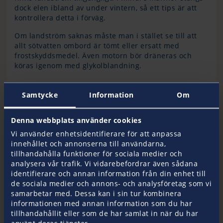
dock elen ibland av under vintern, så ett tips är att
kontrollera detta i förväg.
Om landström saknas måste man i stället se till att
allt sötvatten ombord är tömt eller ersatt med
frostskyddsmedel. Även motorn bör dräneras och
köras igenom med glykolblandning.
Samtycke
Information
Om
Rätt förberedelser
Denna webbplats använder cookies
Den som använder båten då och då under vintern,
Vi använder enhetsidentifierare för att anpassa
och tittar till den regelbundet behöver egentligen
innehållet och annonserna till användarna,
bara se till att den ligger tryggt förtöjd med
tillhandahålla funktioner för sociala medier och
tillräckligt antal fendrar, tampar och gärna en
analysera vår trafik. Vi vidarebefordrar även sådana
presenning som skydd. Håll också koll på
identifierare och annan information från din enhet till
väderprognoserna, kraftig vind, is eller snöfall kan
de sociala medier och annons- och analysföretag som vi
snabbt påverka både förtöjning och tillgång till båten,
samarbetar med. Dessa kan i sin tur kombinera
säger Jim.
informationen med annan information som du har
tillhandahållit eller som de har samlat in när du har
Om båten däremot ska ligga still hela vintern och inte
använt deras tjänster.