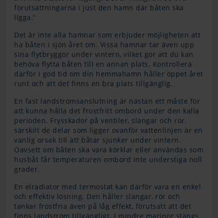
förutsättningarna i just den hamn där båten ska
ligga.”
Det är inte alla hamnar som erbjuder möjligheten att
ha båten i sjön året om. Vissa hamnar tar även upp
sina flytbryggor under vintern, vilket gör att du kan
behöva flytta båten till en annan plats. Kontrollera
därför i god tid om din hemmahamn håller öppet året
runt och att det finns en bra plats tillgänglig.
En fast landströmsanslutning är nästan ett måste för
att kunna hålla det frostfritt ombord under den kalla
perioden. Frysskador på ventiler, slangar och rör,
särskilt de delar som ligger ovanför vattenlinjen är en
vanlig orsak till att båtar sjunker under vintern.
Oavsett om båten ska vara körklar eller användas som
husbåt får temperaturen ombord inte understiga noll
grader.
En elradiator med termostat kan därför vara en enkel
och effektiv lösning. Den håller slangar, rör och
tankar frostfria även på låg effekt, förutsatt att det
finns landström tillgängligt. I mindre marinor stängs