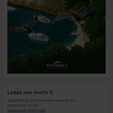
Ladda ner motiv 2
Upplösning för stationära datorer och
surfplattor (16:9)
Download 1920x1080