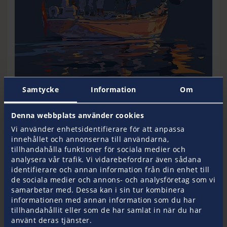
Samtycke
Information
Om
Denna webbplats använder cookies
Vi använder enhetsidentifierare för att anpassa
innehållet och annonserna till användarna,
tillhandahålla funktioner för sociala medier och
Ladda ner motiv 4
analysera vår trafik. Vi vidarebefordrar även sådana
identifierare och annan information från din enhet till
Upplösning för stationära datorer och
de sociala medier och annons- och analysföretag som vi
surfplattor (16:9)
samarbetar med. Dessa kan i sin tur kombinera
Download 1920x1080
informationen med annan information som du har
tillhandahållit eller som de har samlat in när du har
Upplösning för skrivbord (bredskärm)
använt deras tjänster.
Download 1440x900