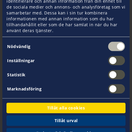
identifierare och annan information från din enhet till
de sociala medier och annons- och analysföretag som vi
samarbetar med. Dessa kan i sin tur kombinera
informationen med annan information som du har
Jag vill teckna en olycksfallsförsäkring.*
tillhandahållit eller som de har samlat in när du har
använt deras tjänster.
Ja
nej
Samtyckesval
Nödvändig
Inställningar
Startdatum
Statistik
Dag*
Marknadsföring
Månad*
Tillåt alla cookies
Tillåt urval
År*