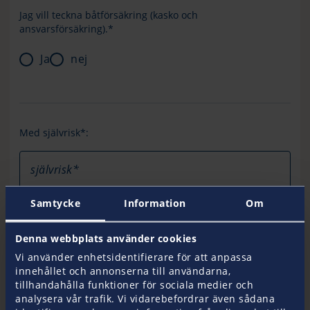
Jag vill teckna båtförsäkring (kasko och
ansvarsförsäkring).*
Ja
nej
Med självrisk*:
självrisk*
Samtycke
Information
Om
Denna webbplats använder cookies
Jag vill bara teckna en ansvarsförsäkrin.*
Vi använder enhetsidentifierare för att anpassa
innehållet och annonserna till användarna,
Ja
nej
tillhandahålla funktioner för sociala medier och
analysera vår trafik. Vi vidarebefordrar även sådana