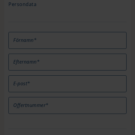
Persondata
Förnamn*
Efternamn*
E-post*
Offertnummer*