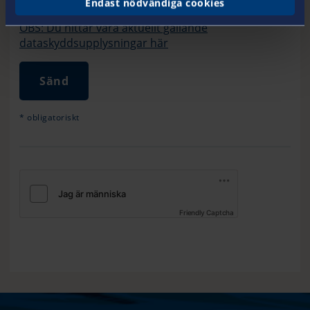
Endast nödvändiga cookies
OBS: Du hittar våra aktuellt gällande
dataskyddsupplysningar här
Sänd
* obligatoriskt
friendly captcha loading error
Friendly Captcha