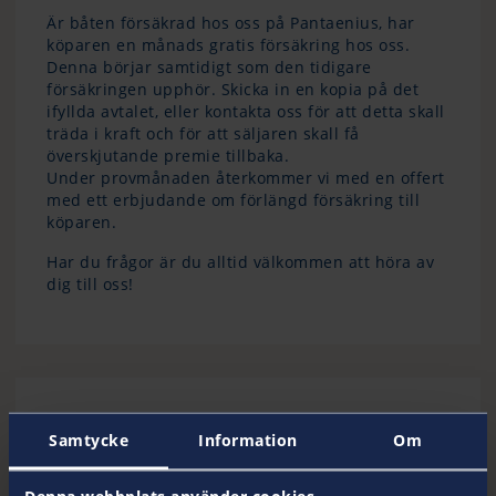
Är båten försäkrad hos oss på Pantaenius, har
köparen en månads gratis försäkring hos oss.
Denna börjar samtidigt som den tidigare
försäkringen upphör. Skicka in en kopia på det
ifyllda avtalet, eller kontakta oss för att detta skall
träda i kraft och för att säljaren skall få
överskjutande premie tillbaka.
Under provmånaden återkommer vi med en offert
med ett erbjudande om förlängd försäkring till
köparen.
Har du frågor är du alltid välkommen att höra av
dig till oss!
Kontakta oss
Samtycke
Information
Om
Ditt Pantaenius-team
Denna webbplats använder cookies