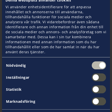
Vi använder enhetsidentifierare för att anpassa
Har du fler frågor? Vi står alltid till ditt förfogande när
innehållet och annonserna till användarna,
det gäller försäkrings och båtrelaterade frågor!
tillhandahålla funktioner för sociala medier och
analysera vår trafik. Vi vidarebefordrar även sådana
identifierare och annan information från din enhet till
de sociala medier och annons- och analysföretag som vi
samarbetar med. Dessa kan i sin tur kombinera
informationen med annan information som du har
tillhandahållit eller som de har samlat in när du har
använt deras tjänster.
Samtyckesval
Nödvändig
Baltzar Weinhagen
Inställningar
Statistik
Marknadsföring