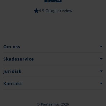
4,9 Google review
Om oss
Pantaenius Gruppen
Skadeservice
Företagshistoria
Vad ska man tänka på vid en skada?
Juridisk
Press
Skadeanmälan
Imprint
Kontakt
Dataskydd
Kontakter
Kontor
© Pantaenius 2026