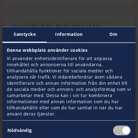
Ansvarsförsäkring för din båt med hög
ersättning
Samtycke
Information
Om
Vår ansvarsförsäkring har marknadens högsta
ersättningbelopp, för att du inte ska behöva
Denna webbplats använder cookies
teckna tilläggsförsäkringar vid till exempel
Vi använder enhetsidentifierare för att anpassa
passage av vissa kanaler, vid långsegling eller
innehållet och annonserna till användarna,
kappsegling samt för att du ska känna dig trygg
tillhandahålla funktioner för sociala medier och
när du rör dig på vattnet
analysera vår trafik. Vi vidarebefordrar även sådana
Låt oss säga att din båt skulle råka ut för en
identifierare och annan information från din enhet till
olycka där en annan segelbåt eller motorbåt
de sociala medier och annons- och analysföretag som vi
orsakar en skada som resulterar i en
samarbetar med. Dessa kan i sin tur kombinera
kroppsskada på en av dina passagerare. Om
informationen med annan information som du har
det skulle visa sig att den som körde båten inte
tillhandahållit eller som de har samlat in när du har
har en försäkring så kan vi hjälpa din
använt deras tjänster.
medpassagerare att få ersättning
Vid en eventuell tvist där en tredje part har
Samtyckesval
vållat skadan på din båt men där du ändå inte
Nödvändig
får några pengar på grund av dennes