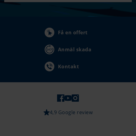
Få en offert
Anmäl skada
Kontakt
4,9 Google review