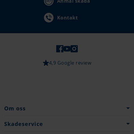
Anmäl skada
Kontakt
4,9 Google review
Om oss
Pantaenius Gruppen
Skadeservice
Företagshistoria