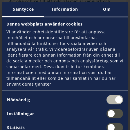
Byt olja och se till att kylsystemet är rengjort och
korrekt påfyllt med frostskydd. Förvara batterier
Samtycke
Information
Om
inomhus för att undvika att de fryser.
Denna webbplats använder cookies
Vi använder enhetsidentifierare för att anpassa
Inspektera och reparera
innehållet och annonserna till användarna,
tillhandahålla funktioner för sociala medier och
Gör en grundlig inspektion av skrov, däck och rigg.
analysera vår trafik. Vi vidarebefordrar även sådana
Leta efter sprickor, korrosion eller andra skador som
identifierare och annan information från din enhet till
behöver repareras innan båten ställs undan. Det är
de sociala medier och annons- och analysföretag som vi
bättre och ofta billigare, att åtgärda problemen nu än
samarbetar med. Dessa kan i sin tur kombinera
att upptäcka dem när säsongen börjar igen.
informationen med annan information som du har
tillhandahållit eller som de har samlat in när du har
använt deras tjänster.
Säkerställ att allt är stängt
Samtyckesval
Kontrollera att alla luckor, dörrar och fönster är
Nödvändig
ordentligt stängda för att förhindra att vatten eller
snö tränger in i båten. Använd tätningar och skydd
Inställningar
för att säkerställa att inga skador uppstår under
vintermånaderna. Men se till att där finns god
Statistik
ventilation.