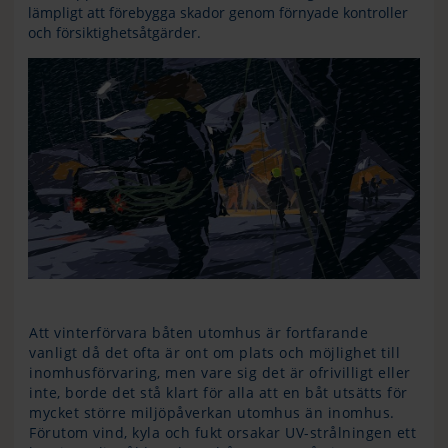
lämpligt att förebygga skador genom förnyade kontroller
och försiktighetsåtgärder.
Att vinterförvara båten utomhus är fortfarande
vanligt då det ofta är ont om plats och möjlighet till
inomhusförvaring, men vare sig det är ofrivilligt eller
inte, borde det stå klart för alla att en båt utsätts för
mycket större miljöpåverkan utomhus än inomhus.
Förutom vind, kyla och fukt orsakar UV-strålningen ett