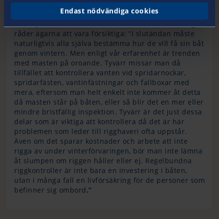
Vad gör man med en stående rigg under vintern?
Endast nödvändiga cookies
Tommy Olsson, chef för Pantaenius skadeavdelning,
råder ägarna att vara försiktiga: ”I slutändan måste
naturligtvis alla själva bestämma hur de vill få sin båt
genom vintern. Men enligt vår erfarenhet är trenden
med masten på oroande. Tyvärr missar man då
tillfället att kontrollera vanten vid spridarnockar,
spridarfästen, vantinfästningar och fallboxar med
mera, eftersom man helt enkelt inte kommer åt detta
då masten står på båten, eller så blir det en mer eller
mindre bristfällig inspektion. Tyvärr är det just dessa
delar som är viktiga att kontrollera då det är här
problemen som leder till rigghaveri ofta uppstår.
Även om det sparar kostnader och arbete att inte
rigga av under vinterförvaringen, bör man inte lämna
åt slumpen om riggen håller eller ej. Regelbundna
riggkontroller är inte bara en investering i båten,
utan i många fall en livförsäkring för de personer som
befinner sig ombord
.”