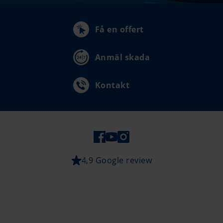
Få en offert
Anmäl skada
Kontakt
4,9 Google review