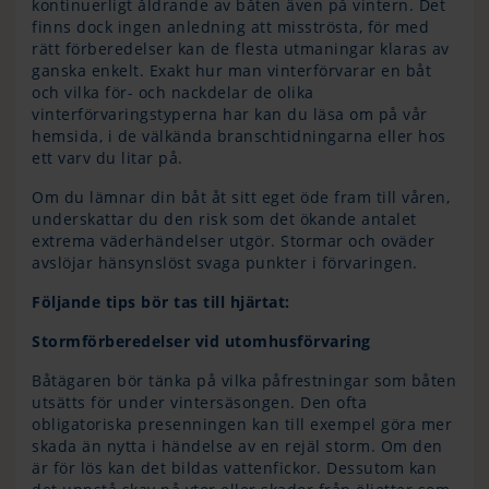
kontinuerligt åldrande av båten även på vintern. Det
finns dock ingen anledning att misströsta, för med
rätt förberedelser kan de flesta utmaningar klaras av
ganska enkelt. Exakt hur man vinterförvarar en båt
och vilka för- och nackdelar de olika
vinterförvaringstyperna har kan du läsa om på vår
hemsida, i de välkända branschtidningarna eller hos
ett varv du litar på.
Om du lämnar din båt åt sitt eget öde fram till våren,
underskattar du den risk som det ökande antalet
extrema väderhändelser utgör. Stormar och oväder
avslöjar hänsynslöst svaga punkter i förvaringen.
Följande tips bör tas till hjärtat:
Stormförberedelser vid utomhusförvaring
Båtägaren bör tänka på vilka påfrestningar som båten
utsätts för under vintersäsongen. Den ofta
obligatoriska presenningen kan till exempel göra mer
skada än nytta i händelse av en rejäl storm. Om den
är för lös kan det bildas vattenfickor. Dessutom kan