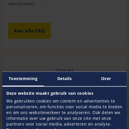
specificeren?
Aan alle FAQ
Contact
Toestemming
Details
Over
Uw Pantaenius bemanning
Deze website maakt gebruik van cookies
Heeft u nog vragen? Onze medewerkers adviseren u
graag over alle verzekeringsgerelateerde zaken. Of u
We gebruiken cookies om content en advertenties te
nu een offerte nodig heeft voor uw jacht, of meer
personaliseren, om functies voor social media te bieden
informatie wenst over onze producten en diensten.
en om ons websiteverkeer te analyseren. Ook delen we
Wij staan voor u klaar!
informatie over uw gebruik van onze site met onze
partners voor social media, adverteren en analyse.