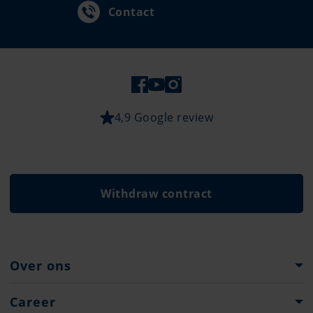
Contact
4,9 Google review
Withdraw contract
Over ons
Pantaenius Group
Career