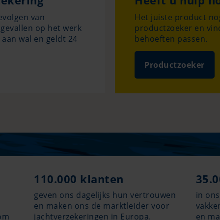
zekering
Heeft u hulp n
gevolgen van
Het juiste product n
ongevallen op het werk
productzoeker en vind
 aan wal en geldt 24
behoeften passen.
Productzoeker
110.000 klanten
35.0
geven ons dagelijks hun vertrouwen
in on
en maken ons de marktleider voor
vakken
 om
jachtverzekeringen in Europa.
en ma