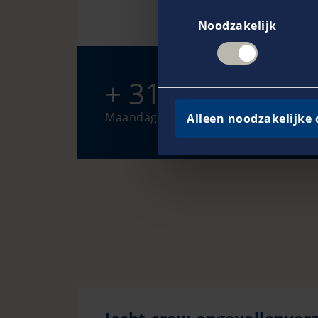
Toestemmingsselectie
Noodzakelijk
+ 31 228 59 69 
Maandag – vrijdag: tussen 8:00 uur e
Alleen noodzakelijke 