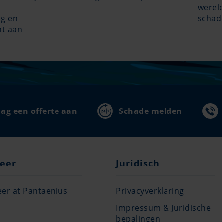
werel
ng en
schad
nt aan
ag een offerte aan
Schade melden
eer
Juridisch
eer at Pantaenius
Privacyverklaring
s
Impressum & Juridische
bepalingen