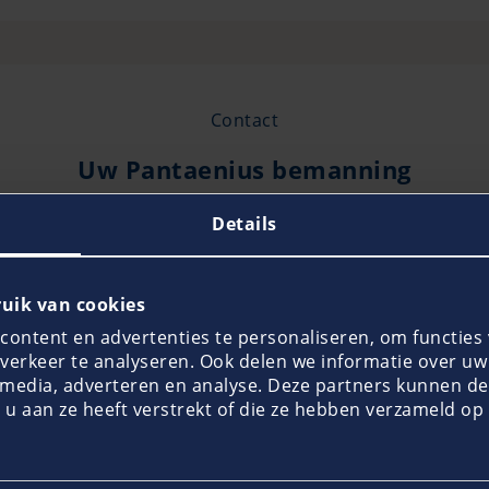
Contact
Uw Pantaenius bemanning
e medewerkers zullen u graag telefonisch adviseren. Het 
Details
tverzekering of meer informatie wenst over onze product
uik van cookies
ontent en advertenties te personaliseren, om functies 
erkeer te analyseren. Ook delen we informatie over uw 
l media, adverteren en analyse. Deze partners kunnen 
 u aan ze heeft verstrekt of die ze hebben verzameld op