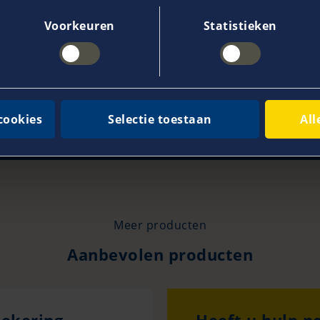
Ellen Hooning
Voorkeuren
Statistieken
28
n 18:00 uur
cookies
Selectie toestaan
All
Meer producten
Aanbevolen producten