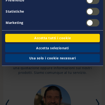
Preferenze
rimorchiata è necessaria una polizza kasko.
Statistiche
Marketing
Contattaci
Accetta tutti i cookie
Il Team di Pantaenius
Accetta selezionati
Hai delle domande? Il nostro team sarà felice di
Usa solo i cookie necessari
offrirti una consulenza su tutto quello che riguarda la
polizza della tua barca. Non importa che tuo voglia
una quotazione oppure informazioni sui nostri
prodotti. Siamo comunque al tu servizio.