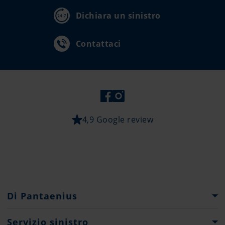
Dichiara un sinistro
Contattaci
4,9 Google review
Di Pantaenius
Gruppo Pantaenius
Servizio sinistro