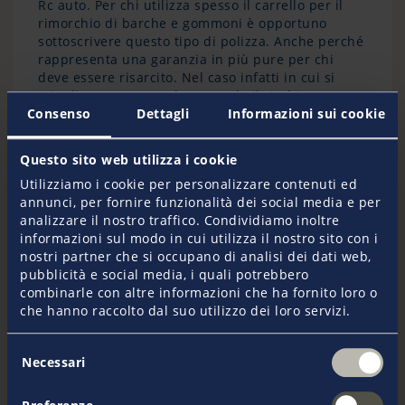
Rc auto. Per chi utilizza spesso il carrello per il
rimorchio di barche e gommoni è opportuno
sottoscrivere questo tipo di polizza. Anche perché
rappresenta una garanzia in più pure per chi
deve essere risarcito. Nel caso infatti in cui si
stipuli un contratto che prevede il rischio
dinamico, come affermato dalla Corte di
Consenso
Dettagli
Informazioni sui cookie
Cassazione nella Sentenza n. 13200/2012 si è
protetti in tutte le possibilità di danno causate
Questo sito web utilizza i cookie
dalla circolazione su strada.
Utilizziamo i cookie per personalizzare contenuti ed
Due considerazioni finali riguardo
annunci, per fornire funzionalità dei social media e per
all’assicurazione del carrello barca. Spesso nei
analizzare il nostro traffico. Condividiamo inoltre
cassoni che completano il rimorchio sono lasciati
informazioni sul modo in cui utilizza il nostro sito con i
accessori, dotazioni e materiale di rispetto
nostri partner che si occupano di analisi dei dati web,
dell’imbarcazione. È quindi buona norma
pubblicità e social media, i quali potrebbero
sottoscrivere sempre delle coperture accessorie,
combinarle con altre informazioni che ha fornito loro o
per esempio come una polizza furto-incendio e
che hanno raccolto dal suo utilizzo dei loro servizi.
una garanzia assicurativa che protegga i valori
custoditi.
Selezione
Necessari
del
Infine, per avere garanzia che siano ripagati
consenso
anche i danni prodotti alla propria barca