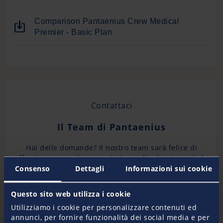
Comparison Pantaenius Crew Medical
Premier - Basic Plan
Contattaci
Il Team di Pantaenius
Hai delle domande? Il nostro team sarà felice di
offrirti una consulenza su tutto quello che riguarda la
polizza della tua barca. Non importa che tuo voglia
Consenso
Dettagli
Informazioni sui cookie
una quotazione oppure informazioni sui nostri
prodotti. Siamo comunque al tuo servizio.
Questo sito web utilizza i cookie
Utilizziamo i cookie per personalizzare contenuti ed
annunci, per fornire funzionalità dei social media e per