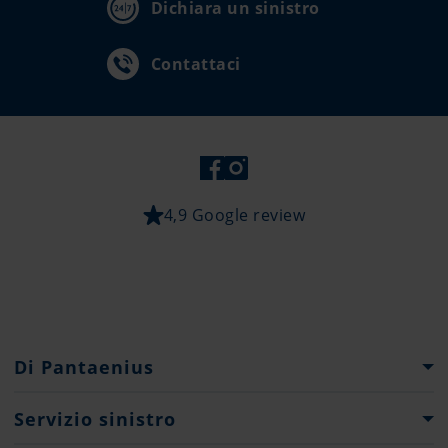
Dichiara un sinistro
Contattaci
4,9 Google review
Di Pantaenius
Gruppo Pantaenius
Servizio sinistro