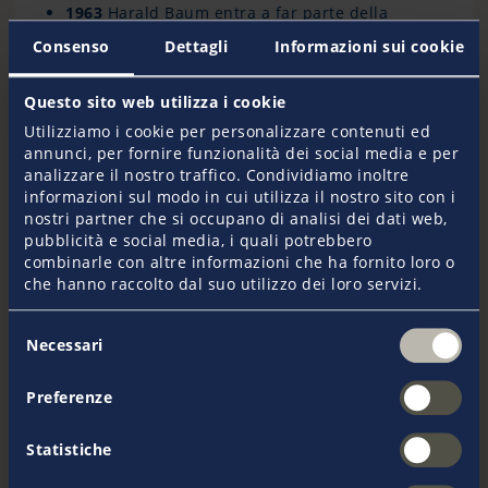
1963
Harald Baum entra a far parte della
società Pantaenius
Consenso
Dettagli
Informazioni sui cookie
1970
Harald Baum passa a capo di Pantaenius
1982
Creazione della filiale di Düsseldorf
1990
Creazione della Pantaenius UK Limited in
Questo sito web utilizza i cookie
Plymouth/Inghilterra
Utilizziamo i cookie per personalizzare contenuti ed
1994
Creazione della filiale in Skive/Danimarca
annunci, per fornire funzionalità dei social media e per
1997
Creazione della S.A.M Pantaenius Monaco,
analizzare il nostro traffico. Condividiamo inoltre
Principato di Monaco
informazioni sul modo in cui utilizza il nostro sito con i
1997
Creazione della filiale di Monaco di
nostri partner che si occupano di analisi dei dati web,
Baviera
pubblicità e social media, i quali potrebbero
1997
Co-fondatrice del network hlaGlobal
combinarle con altre informazioni che ha fornito loro o
2000
Creazione della Pantaenius
che hanno raccolto dal suo utilizzo dei loro servizi.
Versicherungsmakler Ges., Vienna/Austria
2003
Creazione della Pantaenius America Ltd.,
Selezione
Mamaroneck, New York/USA
Necessari
del
2006
Creazione della Pantaenius S.L., Palma de
consenso
Mallorca/Spagna
Preferenze
2008
Creazione della Pantaenius AB
Malmö/Schweden
2008
Membro del Wells Fargo Global Broker
Statistiche
Network