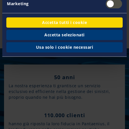
2012
Creazione della Pantaenius Australia Pty
Marketing
Ltd Sydey, Australia
2017
Creazione della filiale di Gdansk/Polonia
2022
Fondazione dell'Agenzia di sottoscrizione
Accetta tutti i cookie
Pantaenius Hellas
Accetta selezionati
Usa solo i cookie necessari
50 anni
La nostra esperienza ti grantisce un servizio
esclusivo ed efficiente nella gestione dei sinistri,
proprio quando ne hai più bisogno.
110.000 clienti
hanno già riposto la loro fiducia in Pantaenius, il