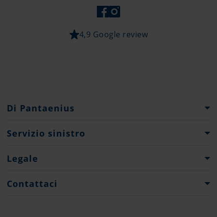
4,9 Google review
Di Pantaenius
Gruppo Pantaenius
Servizio sinistro
Storia della società
Cosa fare...?
Legale
Partner
Moduli di dichiarazione sinistro
Press
Note Legali
Contattaci
Protezione Dati
Contatti