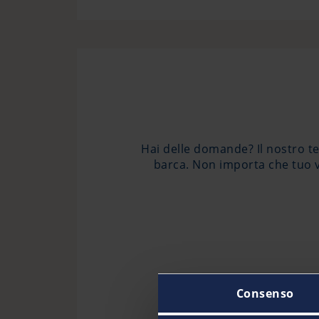
Hai delle domande? Il nostro tea
barca. Non importa che tuo v
Consenso