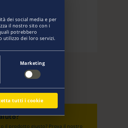
ità dei social media e per
zza il nostro sito con i
 quali potrebbero
tilizzo dei loro servizi.
Marketing
li
etta tutti i cookie
aiuto?
o il prodotto giusto? Prova il nostro