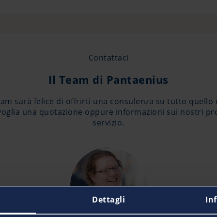
Contattaci
Il Team di Pantaenius
m sarà felice di offrirti una consulenza su tutto quello 
oglia una quotazione oppure informazioni sui nostri p
servizio.
Dettagli
In