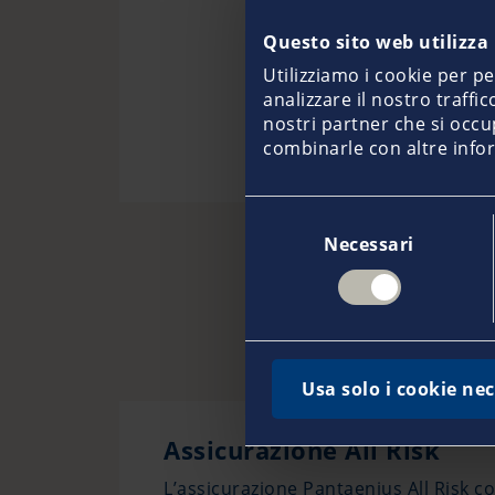
Questo sito web utilizza 
Utilizziamo i cookie per p
analizzare il nostro traffi
nostri partner che si occu
combinarle con altre infor
Selezione
Necessari
del
consenso
T
Usa solo i cookie nec
Assicurazione All Risk
L’assicurazione Pantaenius All Risk co