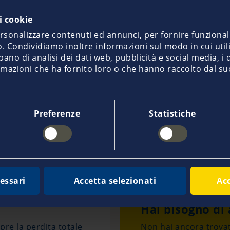
i cookie
Viola Hagen
+49 40 37091 - 133
ersonalizzare contenuti ed annunci, per fornire funzional
vhagen@pantaenius.com
co. Condividiamo inoltre informazioni sul modo in cui utili
pano di analisi dei dati web, pubblicità e social media, i
mazioni che ha fornito loro o che hanno raccolto dal suo u
Preferenze
Statistiche
Ulteriori prodotti
i suggeriamo questi prodotti addiziona
essari
Accetta selezionati
Acc
Hai bisogno di 
pre la perdita totale
Non hai ancora trovat