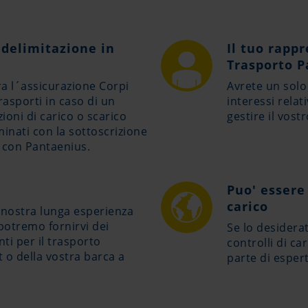
delimitazione in
Il tuo rapp
Trasporto 
tra l´assicurazione Corpi
Avrete un solo 
rasporti in caso di un
interessi relat
ioni di carico o scarico
gestire il vost
inati con la sottoscrizione
 con Pantaenius.
Puo' essere 
carico
a nostra lunga esperienza
potremo fornirvi dei
Se lo desiderat
ti per il trasporto
controlli di ca
t o della vostra barca a
parte di espert