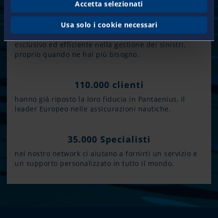
Accetta selezionati
50 anni
Usa solo i cookie necessari
La nostra esperienza ti grantisce un servizio
esclusivo ed efficiente nella gestione dei sinistri,
proprio quando ne hai più bisogno.
110.000 clienti
hanno già riposto la loro fiducia in Pantaenius, il
leader Europeo nelle assicurazioni nautiche.
35.000 Specialisti
nel nostro network ci aiutano a fornirti un servizio e
un supporto personalizzato in tutto il mondo.