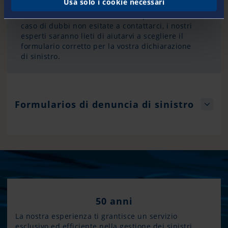
Usa solo i cookie necessari
dichiarazione sinistro qui. Si noti che esistono
diversi formulari a seconda del tipo di danno. In
caso di dubbi non esitate a contattarci, i nostri
esperti saranno lieti di aiutarvi a scegliere il
formulario corretto per la vostra dichiarazione
di sinistro.
Formularios di denuncia di sinistro
50 anni
La nostra esperienza ti grantisce un servizio
esclusivo ed efficiente nella gestione dei sinistri,