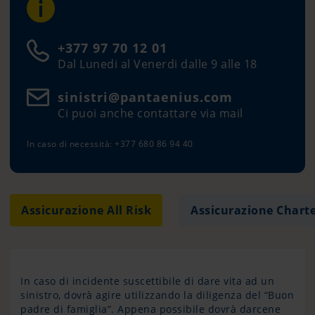
+377 97 70 12 01
Dal Lunedi al Venerdi dalle 9 alle 18
sinistri@pantaenius.com
Ci puoi anche contattare via mail
In caso di necessità: +377 680 86 94 40
Assicurazione All Risk
Assicurazione Chart
In caso di incidente suscettibile di dare vita ad un
sinistro, dovrà agire utilizzando la diligenza del “Buon
padre di famiglia”. Appena possibile dovrà darcene