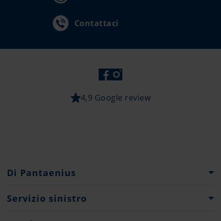
Contattaci
4,9 Google review
Di Pantaenius
Gruppo Pantaenius
Servizio sinistro
Storia della società