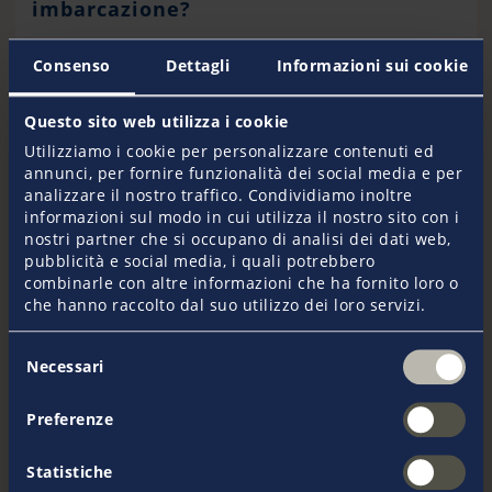
imbarcazione?
Consenso
Dettagli
Informazioni sui cookie
a. Al pontile
La maggior parte dei pontili è dotata di anelli o
Questo sito web utilizza i cookie
gallocce a cui vengono fissate le cime d'ormeggio. Le
Utilizziamo i cookie per personalizzare contenuti ed
cime posso essere legate a “doppino” oppure a “bocca
annunci, per fornire funzionalità dei social media e per
di lupo”. È fondamentale assicurarsi che la cima sia
analizzare il nostro traffico. Condividiamo inoltre
sufficientemente lunga per consentire le regolazioni
informazioni sul modo in cui utilizza il nostro sito con i
dal molo quando necessario. Inoltre, bisogna fare
nostri partner che si occupano di analisi dei dati web,
attenzione a mantenere un livello di tensione
pubblicità e social media, i quali potrebbero
adeguato, né troppo allentato né troppo teso, per
combinarle con altre informazioni che ha fornito loro o
evitare danni. Per evitare l'usura delle cime, evitate
che hanno raccolto dal suo utilizzo dei loro servizi.
che le cime di ormeggio si trascinino sulla banchina.
Se necessario, si può pensare di proteggere le cime
Selezione
con vecchi tubi dell’acqua tagliati.
Necessari
del
consenso
Preferenze
b. Sulla bitta
Statistiche
La gassa d’amante può essere utilizzata sulla bitta, in