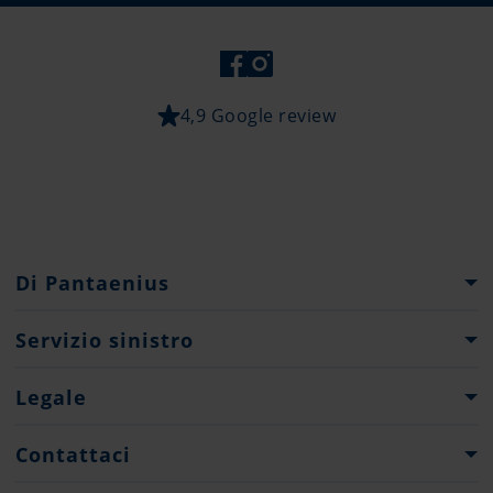
4,9 Google review
Di Pantaenius
Gruppo Pantaenius
Servizio sinistro
Storia della società
Cosa fare...?
Legale
Partner
Moduli di dichiarazione sinistro
Press
Note Legali
Contattaci
Protezione Dati