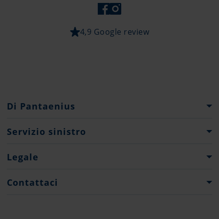
4,9 Google review
Di Pantaenius
Gruppo Pantaenius
Servizio sinistro
Storia della società
Cosa fare...?
Legale
Partner
Moduli di dichiarazione sinistro
Press
Note Legali
Contattaci
Protezione Dati
Contatti