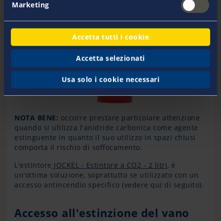
Marketing
Accetta tutti i cookie
Accetta selezionati
Usa solo i cookie necessari
NOTA BENE:
occorre prestare particolare attenzione
quando si utilizza l'anidride carbonica come agente
estinguente in quanto il suo utilizzo in spazi chiusi
comporta il rischio di soffocamento.
L'estintore
JOCKEL - Estintore a CO2 - 2 litri
, è
un’ottima soluzione, soprattutto se utilizzato con un
accesso antincendio specifico (vedere qui di seguito).
Accesso all'estinzione del vano