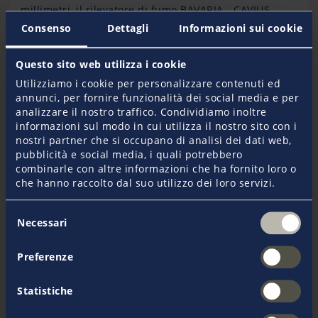
millimetri, il rilevatore di fumo
BAVARIA - CAVIUS
Rilevatore di fumo
è notevolmente più piccolo
Consenso
Dettagli
Informazioni sui cookie
rispetto alla maggior parte dei prodotti domestici
standard e di facile installazione.
Questo sito web utilizza i cookie
Utilizziamo i cookie per personalizzare contenuti ed
Estintori a CO2
annunci, per fornire funzionalità dei social media e per
analizzare il nostro traffico. Condividiamo inoltre
informazioni sul modo in cui utilizza il nostro sito con i
L' anidride carbonica (CO2) é utilizzata come agente
nostri partner che si occupano di analisi dei dati web,
estinguente per incendi di Classe B che coinvolgono
pubblicità e social media, i quali potrebbero
sostanze liquide o gas infiammabili. L'anidride
combinarle con altre informazioni che ha fornito loro o
carbonica è un agente estinguente privo di residui,
che hanno raccolto dal suo utilizzo dei loro servizi.
ha un effetto soffocante sul fuoco ed è
particolarmente indicata per il vano motore e gli
Selezione
incendi di origine elettrica.
Necessari
del
consenso
Preferenze
Statistiche